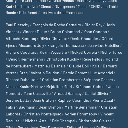
Scotty
/
Le Cherche Midi
/
Joyeux Pendus
/
Bontaz Academy
/
Actes
Sud
/
Le Tiers Livre
/
Glénat
/
Divergences
/
Minuit
/
CNRS
/
La Table
Ronde
/
Eric Jamet
/
Les livres de la Promenade
Paul Dietschy
/
François da Rocha Carneiro
/
Didier Rey
/
Joris
Vincent
/
Vincent Duluc
/
Bruno Colombari
/
Yann Ohnona
/
Albrecht Sonntag
/
Olivier Chovaux
/
Denis Chaumier
/
Gérard
Ejnès
/
Alexandre Joly
/
François Thomazeau
/
Jean-Luc Gatellier
/
Richard Coudrais
/
Kevin Veyssière
/
Mickaël Correia
/
Michel Turco
/
Benoît Heimermann
/
Christophe Kuchly
/
René Pellos
/
Roland
de Montaubert
/
Matthieu Delahais
/
Claude Boli
/
Kris
/
Bernard
Verret
/
Greg
/
Valentin Deudon
/
Carole Gomez
/
Luc Arrondel
/
Richard Duhautois
/
Christian Bromberger
/
Stéphane Gachet
/
Nicolas Kssis-Martov
/
Mejdaline Mhiri
/
Stéphane Cohen
/
Julien
Momont
/
Yann Casseville
/
Arnaud Ramsay
/
Daniel Ollivier
/
Jérôme Latta
/
Jean Graton
/
Raphaël Cosmidis
/
Pierre Cazal
/
Fabien Baumann
/
Jean Bréhon
/
Martine Benammar
/
Christian
Laborde
/
Christian Montaignac
/
Adrien Pommepuy
/
Vincent
Reculeau
/
Michaël Attali
/
Éric Champel
/
Christophe Gleizes
/
Olivier Petit
/
Jean-Paul Bourgier
/
Thibaud Leplat
/
Philippe