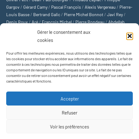
Gargov
/
Gérard Camy
/
Pascal François
/
Alexis Vergereau
/
Pierre-
Louis Basse
/
Bertrand Galic
/
Pierre Michel Bonnot
/
Javi Rey
/
Denis Roux
/
Aré
/
François Michel
/
Pierre Rondeau
/
Abdellah
Boulma
/
Michaël Delépine
/
Stéphane Mourlane
/
Sébastien
Gérer le consentement aux
Thibault
/
Yvan Gastaut
/
Xavier Breuil
/
Marcelin Chamoin
/
cookies
Philippe Tétart
Pour offrir les meilleures expériences, nous utilisons des technologies telles que
Football
/
Cyclisme
/
Tous les sports
/
Jeux olympiques
/
Rugby
/
les cookies pour stocker et/ou accéder aux informations des appareils. Le fait de
consentir à ces technologies nous permettra de traiter des données telles que le
Basket-ball
/
Sports US
/
Boxe
/
Tennis
/
Bateaux
/
Formule 1
/
comportement de navigation ou les ID uniques sur ce site. Le fait de ne pas
Moto
/
Natation
/
Sports d'hiver
/
Marathon
/
Trail
/
Automobile
/
consentir ou de retirer son consentement peut avoir un effet négatif sur certaines
Baseball
/
Golf
/
Athlétisme
/
Football US
/
Escalade
/
Hockey sur
caractéristiques et fonctions.
glace
/
Décathlon
/
Saut à la perche
/
Surf
/
Handball
/
Biathlon
/
Jeu de paume
/
Équitation
/
Patinage artistique
/
Plongeon
/
Judo
Accepter
/
Hockey sur gazon
/
Football gaélique
/
Ski alpin
/
Jujitsu
/
Water-
polo
/
MMA
/
Arts martiaux
/
Sports de combat
/
Sports collectifs
/
Refuser
Sports mécaniques
Voir les préférences