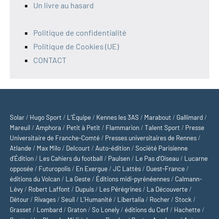
Un livre au hasard
Politique de confidentialité
Politique de Cookies (UE)
CONTACT
Solar
/
Hugo Sport
/
L’Équipe
/
Kennes les 3AS
/
Marabout
/
Gallimard
/
Mareuil
/
Amphora
/
Petit à Petit
/
Flammarion
/
Talent Sport
/
Presse
Universitaire de Franche-Comté
/
Presses universitaires de Rennes
/
Atlande
/
Max Milo
/
Delcourt
/
Auto-édition
/
Société Parisienne
d'Édition
/
Les Cahiers du football
/
Paulsen
/
Le Pas d’Oiseau
/
Lucarne
opposée
/
Futuropolis
/
En Exergue
/
JC Lattès
/
Ouest-France
/
éditions du Volcan
/
La Geste
/
Éditions midi-pyrénéennes
/
Calmann-
Lévy
/
Robert Laffont
/
Dupuis
/
Les Pérégrines
/
La Découverte
/
Détour
/
Rivages
/
Seuil
/
L'Humanité
/
Libertalia
/
Rocher
/
Stock
/
Grasset
/
Lombard
/
Graton
/
So Lonely
/
éditions du Cerf
/
Hachette
/