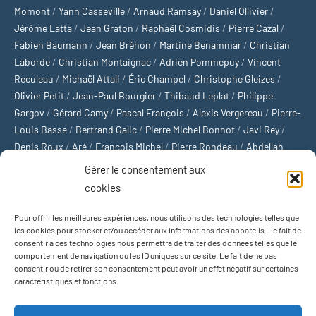
Momont
/
Yann Casseville
/
Arnaud Ramsay
/
Daniel Ollivier
/
Jérôme Latta
/
Jean Graton
/
Raphaël Cosmidis
/
Pierre Cazal
/
Fabien Baumann
/
Jean Bréhon
/
Martine Benammar
/
Christian
Laborde
/
Christian Montaignac
/
Adrien Pommepuy
/
Vincent
Reculeau
/
Michaël Attali
/
Éric Champel
/
Christophe Gleizes
/
Olivier Petit
/
Jean-Paul Bourgier
/
Thibaud Leplat
/
Philippe
Gargov
/
Gérard Camy
/
Pascal François
/
Alexis Vergereau
/
Pierre-
Louis Basse
/
Bertrand Galic
/
Pierre Michel Bonnot
/
Javi Rey
/
Denis Roux
/
Aré
/
François Michel
/
Pierre Rondeau
/
Abdellah
Boulma
/
Michaël Delépine
/
Stéphane Mourlane
/
Sébastien
Gérer le consentement aux
Thibault
/
Yvan Gastaut
/
Xavier Breuil
/
Marcelin Chamoin
/
cookies
Philippe Tétart
Pour offrir les meilleures expériences, nous utilisons des technologies telles que
Football
/
Cyclisme
/
Tous les sports
/
Jeux olympiques
/
Rugby
/
les cookies pour stocker et/ou accéder aux informations des appareils. Le fait de
consentir à ces technologies nous permettra de traiter des données telles que le
Basket-ball
/
Sports US
/
Boxe
/
Tennis
/
Bateaux
/
Formule 1
/
comportement de navigation ou les ID uniques sur ce site. Le fait de ne pas
Moto
/
Natation
/
Sports d'hiver
/
Marathon
/
Trail
/
Automobile
/
consentir ou de retirer son consentement peut avoir un effet négatif sur certaines
Baseball
/
Golf
/
Athlétisme
/
Football US
/
Escalade
/
Hockey sur
caractéristiques et fonctions.
glace
/
Décathlon
/
Saut à la perche
/
Surf
/
Handball
/
Biathlon
/
Jeu de paume
/
Équitation
/
Patinage artistique
/
Plongeon
/
Judo