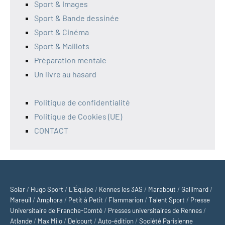
Sport & Images
Sport & Bande dessinée
Sport & Cinéma
Sport & Maillots
Préparation mentale
Un livre au hasard
Politique de confidentialité
Politique de Cookies (UE)
CONTACT
Solar
/
Hugo Sport
/
L’Équipe
/
Kennes les 3AS
/
Marabout
/
Gallimard
/
Mareuil
/
Amphora
/
Petit à Petit
/
Flammarion
/
Talent Sport
/
Presse
Universitaire de Franche-Comté
/
Presses universitaires de Rennes
/
Atlande
/
Max Milo
/
Delcourt
/
Auto-édition
/
Société Parisienne