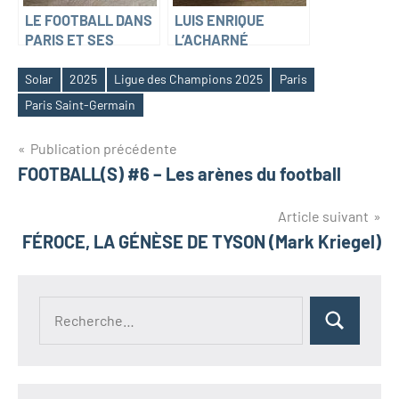
LE FOOTBALL DANS
LUIS ENRIQUE
PARIS ET SES
L’ACHARNÉ
BANLIEUES (Julien
(Thomas Goubin)
Sorez)
Solar
2025
Ligue des Champions 2025
Paris
Paris Saint-Germain
Navigation
Publication précédente
FOOTBALL(S) #6 – Les arènes du football
de
l’article
Article suivant
FÉROCE, LA GÉNÈSE DE TYSON (Mark Kriegel)
Recherche
Rechercher
pour :