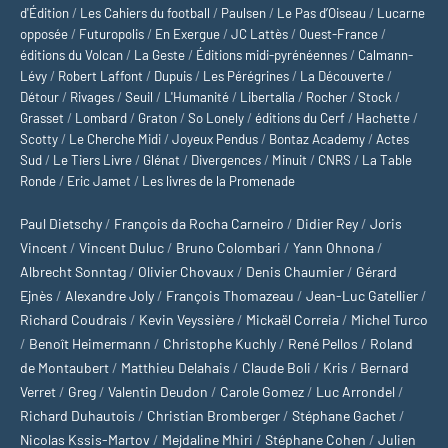
d'Édition
/
Les Cahiers du football
/
Paulsen
/
Le Pas d’Oiseau
/
Lucarne
opposée
/
Futuropolis
/
En Exergue
/
JC Lattès
/
Ouest-France
/
éditions du Volcan
/
La Geste
/
Éditions midi-pyrénéennes
/
Calmann-
Lévy
/
Robert Laffont
/
Dupuis
/
Les Pérégrines
/
La Découverte
/
Détour
/
Rivages
/
Seuil
/
L'Humanité
/
Libertalia
/
Rocher
/
Stock
/
Grasset
/
Lombard
/
Graton
/
So Lonely
/
éditions du Cerf
/
Hachette
/
Scotty
/
Le Cherche Midi
/
Joyeux Pendus
/
Bontaz Academy
/
Actes
Sud
/
Le Tiers Livre
/
Glénat
/
Divergences
/
Minuit
/
CNRS
/
La Table
Ronde
/
Eric Jamet
/
Les livres de la Promenade
Paul Dietschy
/
François da Rocha Carneiro
/
Didier Rey
/
Joris
Vincent
/
Vincent Duluc
/
Bruno Colombari
/
Yann Ohnona
/
Albrecht Sonntag
/
Olivier Chovaux
/
Denis Chaumier
/
Gérard
Ejnès
/
Alexandre Joly
/
François Thomazeau
/
Jean-Luc Gatellier
/
Richard Coudrais
/
Kevin Veyssière
/
Mickaël Correia
/
Michel Turco
/
Benoît Heimermann
/
Christophe Kuchly
/
René Pellos
/
Roland
de Montaubert
/
Matthieu Delahais
/
Claude Boli
/
Kris
/
Bernard
Verret
/
Greg
/
Valentin Deudon
/
Carole Gomez
/
Luc Arrondel
/
Richard Duhautois
/
Christian Bromberger
/
Stéphane Gachet
/
Nicolas Kssis-Martov
/
Mejdaline Mhiri
/
Stéphane Cohen
/
Julien