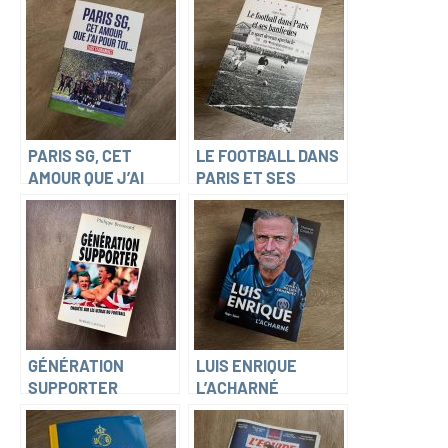
(Michel Kollar)
PARIS SG, CET
LE FOOTBALL DANS
AMOUR QUE J’AI
PARIS ET SES
POUR TOI (Luis
BANLIEUES (Julien
Fernandez)
Sorez)
GÉNÉRATION
LUIS ENRIQUE
SUPPORTER
L’ACHARNÉ
(Philippe Broussard)
(Thomas Goubin)