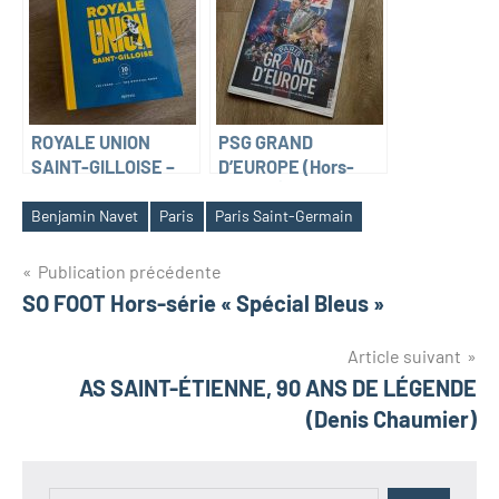
ROYALE UNION
PSG GRAND
SAINT-GILLOISE –
D’EUROPE (Hors-
125 YEARS
série L’Équipe)
Benjamin Navet
Paris
Paris Saint-Germain
Navigation
Publication précédente
SO FOOT Hors-série « Spécial Bleus »
de
l’article
Article suivant
AS SAINT-ÉTIENNE, 90 ANS DE LÉGENDE
(Denis Chaumier)