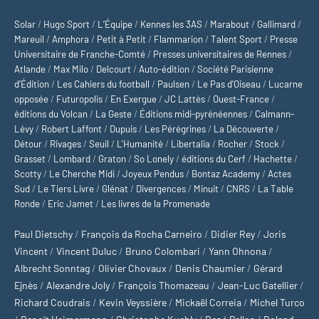
Solar
/
Hugo Sport
/
L’Équipe
/
Kennes les 3AS
/
Marabout
/
Gallimard
/
Mareuil
/
Amphora
/
Petit à Petit
/
Flammarion
/
Talent Sport
/
Presse
Universitaire de Franche-Comté
/
Presses universitaires de Rennes
/
Atlande
/
Max Milo
/
Delcourt
/
Auto-édition
/
Société Parisienne
d'Édition
/
Les Cahiers du football
/
Paulsen
/
Le Pas d’Oiseau
/
Lucarne
opposée
/
Futuropolis
/
En Exergue
/
JC Lattès
/
Ouest-France
/
éditions du Volcan
/
La Geste
/
Éditions midi-pyrénéennes
/
Calmann-
Lévy
/
Robert Laffont
/
Dupuis
/
Les Pérégrines
/
La Découverte
/
Détour
/
Rivages
/
Seuil
/
L'Humanité
/
Libertalia
/
Rocher
/
Stock
/
Grasset
/
Lombard
/
Graton
/
So Lonely
/
éditions du Cerf
/
Hachette
/
Scotty
/
Le Cherche Midi
/
Joyeux Pendus
/
Bontaz Academy
/
Actes
Sud
/
Le Tiers Livre
/
Glénat
/
Divergences
/
Minuit
/
CNRS
/
La Table
Ronde
/
Eric Jamet
/
Les livres de la Promenade
Paul Dietschy
/
François da Rocha Carneiro
/
Didier Rey
/
Joris
Vincent
/
Vincent Duluc
/
Bruno Colombari
/
Yann Ohnona
/
Albrecht Sonntag
/
Olivier Chovaux
/
Denis Chaumier
/
Gérard
Ejnès
/
Alexandre Joly
/
François Thomazeau
/
Jean-Luc Gatellier
/
Richard Coudrais
/
Kevin Veyssière
/
Mickaël Correia
/
Michel Turco