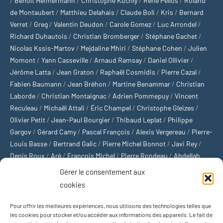
/
Benoît Heimermann
/
Christophe Kuchly
/
René Pellos
/
Roland
de Montaubert
/
Matthieu Delahais
/
Claude Boli
/
Kris
/
Bernard
Verret
/
Greg
/
Valentin Deudon
/
Carole Gomez
/
Luc Arrondel
/
Richard Duhautois
/
Christian Bromberger
/
Stéphane Gachet
/
Nicolas Kssis-Martov
/
Mejdaline Mhiri
/
Stéphane Cohen
/
Julien
Momont
/
Yann Casseville
/
Arnaud Ramsay
/
Daniel Ollivier
/
Jérôme Latta
/
Jean Graton
/
Raphaël Cosmidis
/
Pierre Cazal
/
Fabien Baumann
/
Jean Bréhon
/
Martine Benammar
/
Christian
Laborde
/
Christian Montaignac
/
Adrien Pommepuy
/
Vincent
Reculeau
/
Michaël Attali
/
Éric Champel
/
Christophe Gleizes
/
Olivier Petit
/
Jean-Paul Bourgier
/
Thibaud Leplat
/
Philippe
Gargov
/
Gérard Camy
/
Pascal François
/
Alexis Vergereau
/
Pierre-
Louis Basse
/
Bertrand Galic
/
Pierre Michel Bonnot
/
Javi Rey
/
Denis Roux
/
Aré
/
François Michel
/
Pierre Rondeau
/
Abdellah
Boulma
/
Michaël Delépine
/
Stéphane Mourlane
/
Sébastien
Gérer le consentement aux
Thibault
/
Yvan Gastaut
/
Xavier Breuil
/
Marcelin Chamoin
/
cookies
Philippe Tétart
Pour offrir les meilleures expériences, nous utilisons des technologies telles que
Football
/
Cyclisme
/
Tous les sports
/
Jeux olympiques
/
Rugby
/
les cookies pour stocker et/ou accéder aux informations des appareils. Le fait de