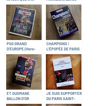
POUR TOI (Luis
Hawkins)
Fernandez)
PSG GRAND
CHAMPIONS !
D’EUROPE (Hors-
L’ÉPOPÉE DE PARIS
série L’Équipe)
EN COUPE D’EUROPE
ET OUSMANE
JE SUIS SUPPORTER
BALLON D’OR
DU PARIS SAINT-
(Fabien Baumann)
GERMAIN (Benjamin