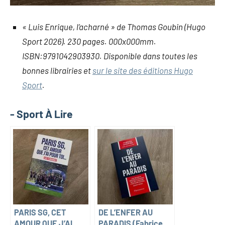
« Luis Enrique, l’acharné » de Thomas Goubin (Hugo
Sport 2026). 230 pages. 000x000mm.
ISBN:9791042903930. Disponible dans toutes les
bonnes librairies et
sur le site des éditions Hugo
Sport
.
- Sport À Lire
PARIS SG, CET
DE L’ENFER AU
AMOUR QUE J’AI
PARADIS (Fabrice