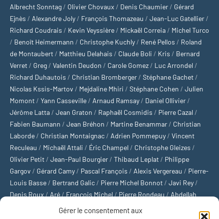
Albrecht Sonntag
/
Olivier Chovaux
/
Denis Chaumier
/
Gérard
Ejnès
/
Alexandre Joly
/
François Thomazeau
/
Jean-Luc Gatellier
/
Richard Coudrais
/
Kevin Veyssière
/
Mickaël Correia
/
Michel Turco
/
Benoît Heimermann
/
Christophe Kuchly
/
René Pellos
/
Roland
de Montaubert
/
Matthieu Delahais
/
Claude Boli
/
Kris
/
Bernard
Verret
/
Greg
/
Valentin Deudon
/
Carole Gomez
/
Luc Arrondel
/
Richard Duhautois
/
Christian Bromberger
/
Stéphane Gachet
/
Nicolas Kssis-Martov
/
Mejdaline Mhiri
/
Stéphane Cohen
/
Julien
Momont
/
Yann Casseville
/
Arnaud Ramsay
/
Daniel Ollivier
/
Jérôme Latta
/
Jean Graton
/
Raphaël Cosmidis
/
Pierre Cazal
/
Fabien Baumann
/
Jean Bréhon
/
Martine Benammar
/
Christian
Laborde
/
Christian Montaignac
/
Adrien Pommepuy
/
Vincent
Reculeau
/
Michaël Attali
/
Éric Champel
/
Christophe Gleizes
/
Olivier Petit
/
Jean-Paul Bourgier
/
Thibaud Leplat
/
Philippe
Gargov
/
Gérard Camy
/
Pascal François
/
Alexis Vergereau
/
Pierre-
Louis Basse
/
Bertrand Galic
/
Pierre Michel Bonnot
/
Javi Rey
/
Denis Roux
/
Aré
/
François Michel
/
Pierre Rondeau
/
Abdellah
Boulma
/
Michaël Delépine
/
Stéphane Mourlane
/
Sébastien
Gérer le consentement aux
Thibault
/
Yvan Gastaut
/
Xavier Breuil
/
Marcelin Chamoin
/