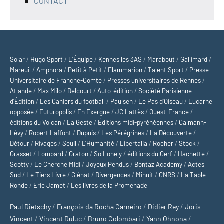
CONTACT
Solar
/
Hugo Sport
/
L’Équipe
/
Kennes les 3AS
/
Marabout
/
Gallimard
/
Mareuil
/
Amphora
/
Petit à Petit
/
Flammarion
/
Talent Sport
/
Presse
Universitaire de Franche-Comté
/
Presses universitaires de Rennes
/
Atlande
/
Max Milo
/
Delcourt
/
Auto-édition
/
Société Parisienne
d'Édition
/
Les Cahiers du football
/
Paulsen
/
Le Pas d’Oiseau
/
Lucarne
opposée
/
Futuropolis
/
En Exergue
/
JC Lattès
/
Ouest-France
/
éditions du Volcan
/
La Geste
/
Éditions midi-pyrénéennes
/
Calmann-
Lévy
/
Robert Laffont
/
Dupuis
/
Les Pérégrines
/
La Découverte
/
Détour
/
Rivages
/
Seuil
/
L'Humanité
/
Libertalia
/
Rocher
/
Stock
/
Grasset
/
Lombard
/
Graton
/
So Lonely
/
éditions du Cerf
/
Hachette
/
Scotty
/
Le Cherche Midi
/
Joyeux Pendus
/
Bontaz Academy
/
Actes
Sud
/
Le Tiers Livre
/
Glénat
/
Divergences
/
Minuit
/
CNRS
/
La Table
Ronde
/
Eric Jamet
/
Les livres de la Promenade
Paul Dietschy
/
François da Rocha Carneiro
/
Didier Rey
/
Joris
Vincent
/
Vincent Duluc
/
Bruno Colombari
/
Yann Ohnona
/