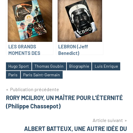
Navet)
LES GRANDS
LEBRON (Jeff
MOMENTS DES
Benedict)
JEUX OLYMPIQUES
DE PARIS 2024
Hugo Sport
Thomas Goubin
Biographie
Luis Enrique
Paris
Paris Saint-Germain
Navigation
Publication précédente
RORY MCILROY, UN MAÎTRE POUR L’ÉTERNITÉ
de
(Philippe Chassepot)
l’article
Article suivant
ALBERT BATTEUX, UNE AUTRE IDÉE DU