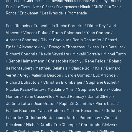
Scotty
/
Le Cherche Midi
/
Joyeux Pendus
/
Bontaz Academy
/
Actes
Sud
/
Le Tiers Livre
/
Glénat
/
Divergences
/
Minuit
/
CNRS
/
La Table
Ronde
/
Eric Jamet
/
Les livres de la Promenade
Paul Dietschy
/
François da Rocha Carneiro
/
Didier Rey
/
Joris
Vincent
/
Vincent Duluc
/
Bruno Colombari
/
Yann Ohnona
/
Albrecht Sonntag
/
Olivier Chovaux
/
Denis Chaumier
/
Gérard
Ejnès
/
Alexandre Joly
/
François Thomazeau
/
Jean-Luc Gatellier
/
Richard Coudrais
/
Kevin Veyssière
/
Mickaël Correia
/
Michel Turco
/
Benoît Heimermann
/
Christophe Kuchly
/
René Pellos
/
Roland
de Montaubert
/
Matthieu Delahais
/
Claude Boli
/
Kris
/
Bernard
Verret
/
Greg
/
Valentin Deudon
/
Carole Gomez
/
Luc Arrondel
/
Richard Duhautois
/
Christian Bromberger
/
Stéphane Gachet
/
Nicolas Kssis-Martov
/
Mejdaline Mhiri
/
Stéphane Cohen
/
Julien
Momont
/
Yann Casseville
/
Arnaud Ramsay
/
Daniel Ollivier
/
Jérôme Latta
/
Jean Graton
/
Raphaël Cosmidis
/
Pierre Cazal
/
Fabien Baumann
/
Jean Bréhon
/
Martine Benammar
/
Christian
Laborde
/
Christian Montaignac
/
Adrien Pommepuy
/
Vincent
Reculeau
/
Michaël Attali
/
Éric Champel
/
Christophe Gleizes
/
Olivier Petit
/
Jean-Paul Bourgier
/
Thibaud Leplat
/
Philippe