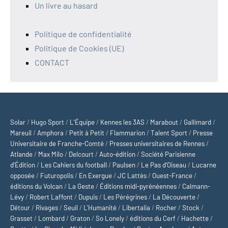
Un livre au hasard
Politique de confidentialité
Politique de Cookies (UE)
CONTACT
Solar
/
Hugo Sport
/
L’Équipe
/
Kennes les 3AS
/
Marabout
/
Gallimard
/
Mareuil
/
Amphora
/
Petit à Petit
/
Flammarion
/
Talent Sport
/
Presse
Universitaire de Franche-Comté
/
Presses universitaires de Rennes
/
Atlande
/
Max Milo
/
Delcourt
/
Auto-édition
/
Société Parisienne
d'Édition
/
Les Cahiers du football
/
Paulsen
/
Le Pas d’Oiseau
/
Lucarne
opposée
/
Futuropolis
/
En Exergue
/
JC Lattès
/
Ouest-France
/
éditions du Volcan
/
La Geste
/
Éditions midi-pyrénéennes
/
Calmann-
Lévy
/
Robert Laffont
/
Dupuis
/
Les Pérégrines
/
La Découverte
/
Détour
/
Rivages
/
Seuil
/
L'Humanité
/
Libertalia
/
Rocher
/
Stock
/
Grasset
/
Lombard
/
Graton
/
So Lonely
/
éditions du Cerf
/
Hachette
/