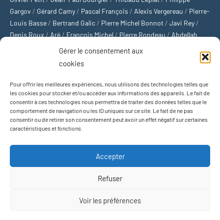
Gargov
/
Gérard Camy
/
Pascal François
/
Alexis Vergereau
/
Pierre-
Louis Basse
/
Bertrand Galic
/
Pierre Michel Bonnot
/
Javi Rey
/
Denis Roux
/
Aré
/
François Michel
/
Pierre Rondeau
/
Abdellah
Boulma
/
Michaël Delépine
/
Stéphane Mourlane
/
Sébastien
Gérer le consentement aux
Thibault
/
Yvan Gastaut
/
Xavier Breuil
/
Marcelin Chamoin
/
cookies
Philippe Tétart
Pour offrir les meilleures expériences, nous utilisons des technologies telles que
Football
/
Cyclisme
/
Tous les sports
/
Jeux olympiques
/
Rugby
/
les cookies pour stocker et/ou accéder aux informations des appareils. Le fait de
consentir à ces technologies nous permettra de traiter des données telles que le
Basket-ball
/
Sports US
/
Boxe
/
Tennis
/
Bateaux
/
Formule 1
/
comportement de navigation ou les ID uniques sur ce site. Le fait de ne pas
Moto
/
Natation
/
Sports d'hiver
/
Marathon
/
Trail
/
Automobile
/
consentir ou de retirer son consentement peut avoir un effet négatif sur certaines
Baseball
/
Golf
/
Athlétisme
/
Football US
/
Escalade
/
Hockey sur
caractéristiques et fonctions.
glace
/
Décathlon
/
Saut à la perche
/
Surf
/
Handball
/
Biathlon
/
Jeu de paume
/
Équitation
/
Patinage artistique
/
Plongeon
/
Judo
Accepter
/
Hockey sur gazon
/
Football gaélique
/
Ski alpin
/
Jujitsu
/
Water-
polo
/
MMA
/
Arts martiaux
/
Sports de combat
/
Sports collectifs
/
Refuser
Sports mécaniques
Voir les préférences