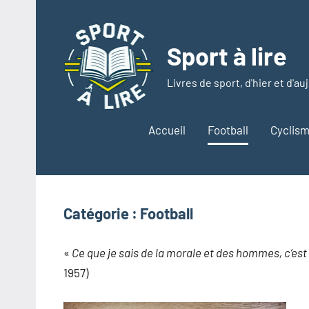
Aller
au
contenu
Sport à lire
Livres de sport, d'hier et d'au
Accueil
Football
Cyclis
Catégorie :
Football
«
Ce que je sais de la morale et des hommes, c’est a
1957)