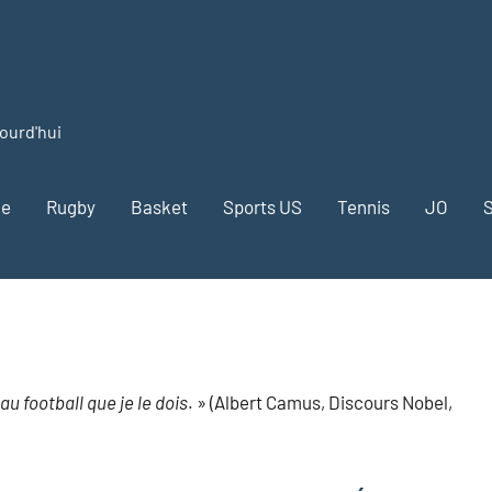
jourd'hui
me
Rugby
Basket
Sports US
Tennis
JO
S
u football que je le dois
. » (Albert Camus, Discours Nobel,