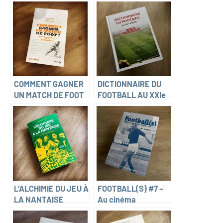
C.Kuchly, J.Momont,
MATCH DE FOOT ?
P.Gargov)
(R.Cosmidis, G.Juan,
C.Kuchly et
J.Momont)
COMMENT GAGNER
DICTIONNAIRE DU
UN MATCH DE FOOT
FOOTBALL AU XXIe
? (R.Cosmidis,
SIÈCLE (Christophe
P.Gargov, C.Kuchly
Kuchly & Philippe
et J.Momont)
Gargov)
L’ALCHIMIE DU JEU À
FOOTBALL(S) #7 –
LA NANTAISE
Au cinéma
(Daniel Ollivier)