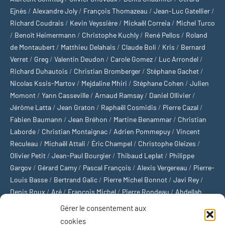
Ejnès
/
Alexandre Joly
/
François Thomazeau
/
Jean-Luc Gatellier
/
Richard Coudrais
/
Kevin Veyssière
/
Mickaël Correia
/
Michel Turco
/
Benoît Heimermann
/
Christophe Kuchly
/
René Pellos
/
Roland
de Montaubert
/
Matthieu Delahais
/
Claude Boli
/
Kris
/
Bernard
Verret
/
Greg
/
Valentin Deudon
/
Carole Gomez
/
Luc Arrondel
/
Richard Duhautois
/
Christian Bromberger
/
Stéphane Gachet
/
Nicolas Kssis-Martov
/
Mejdaline Mhiri
/
Stéphane Cohen
/
Julien
Momont
/
Yann Casseville
/
Arnaud Ramsay
/
Daniel Ollivier
/
Jérôme Latta
/
Jean Graton
/
Raphaël Cosmidis
/
Pierre Cazal
/
Fabien Baumann
/
Jean Bréhon
/
Martine Benammar
/
Christian
Laborde
/
Christian Montaignac
/
Adrien Pommepuy
/
Vincent
Reculeau
/
Michaël Attali
/
Éric Champel
/
Christophe Gleizes
/
Olivier Petit
/
Jean-Paul Bourgier
/
Thibaud Leplat
/
Philippe
Gargov
/
Gérard Camy
/
Pascal François
/
Alexis Vergereau
/
Pierre-
Louis Basse
/
Bertrand Galic
/
Pierre Michel Bonnot
/
Javi Rey
/
Denis Roux
/
Aré
/
François Michel
/
Pierre Rondeau
/
Abdellah
Boulma
/
Michaël Delépine
/
Stéphane Mourlane
/
Sébastien
Gérer le consentement aux
Thibault
/
Yvan Gastaut
/
Xavier Breuil
/
Marcelin Chamoin
/
cookies