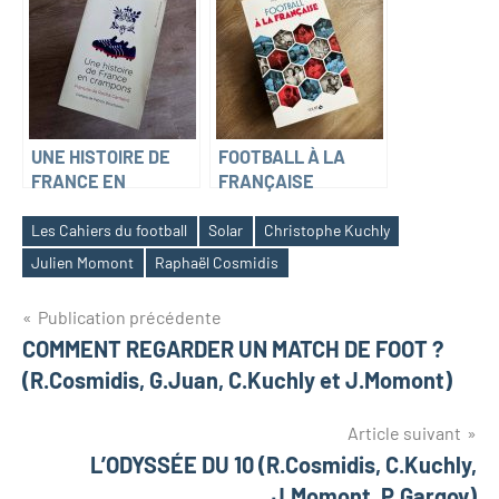
UNE HISTOIRE DE
FOOTBALL À LA
FRANCE EN
FRANÇAISE
CRAMPONS
(Thibaud Leplat)
(François da Rocha
Les Cahiers du football
Solar
Christophe Kuchly
Carneiro)
Julien Momont
Raphaël Cosmidis
Navigation
Publication précédente
COMMENT REGARDER UN MATCH DE FOOT ?
de
(R.Cosmidis, G.Juan, C.Kuchly et J.Momont)
l’article
Article suivant
L’ODYSSÉE DU 10 (R.Cosmidis, C.Kuchly,
J.Momont, P.Gargov)