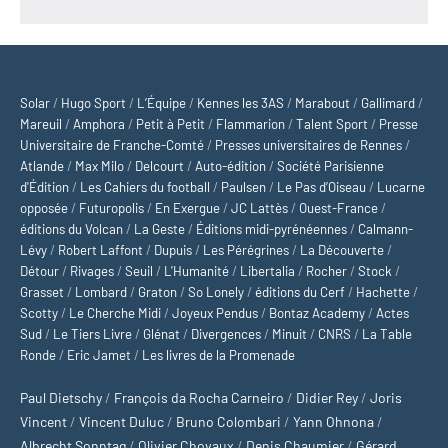
Solar
/
Hugo Sport
/
L’Équipe
/
Kennes les 3AS
/
Marabout
/
Gallimard
/
Mareuil
/
Amphora
/
Petit à Petit
/
Flammarion
/
Talent Sport
/
Presse
Universitaire de Franche-Comté
/
Presses universitaires de Rennes
/
Atlande
/
Max Milo
/
Delcourt
/
Auto-édition
/
Société Parisienne
d'Édition
/
Les Cahiers du football
/
Paulsen
/
Le Pas d’Oiseau
/
Lucarne
opposée
/
Futuropolis
/
En Exergue
/
JC Lattès
/
Ouest-France
/
éditions du Volcan
/
La Geste
/
Éditions midi-pyrénéennes
/
Calmann-
Lévy
/
Robert Laffont
/
Dupuis
/
Les Pérégrines
/
La Découverte
/
Détour
/
Rivages
/
Seuil
/
L'Humanité
/
Libertalia
/
Rocher
/
Stock
/
Grasset
/
Lombard
/
Graton
/
So Lonely
/
éditions du Cerf
/
Hachette
/
Scotty
/
Le Cherche Midi
/
Joyeux Pendus
/
Bontaz Academy
/
Actes
Sud
/
Le Tiers Livre
/
Glénat
/
Divergences
/
Minuit
/
CNRS
/
La Table
Ronde
/
Eric Jamet
/
Les livres de la Promenade
Paul Dietschy
/
François da Rocha Carneiro
/
Didier Rey
/
Joris
Vincent
/
Vincent Duluc
/
Bruno Colombari
/
Yann Ohnona
/
Albrecht Sonntag
/
Olivier Chovaux
/
Denis Chaumier
/
Gérard