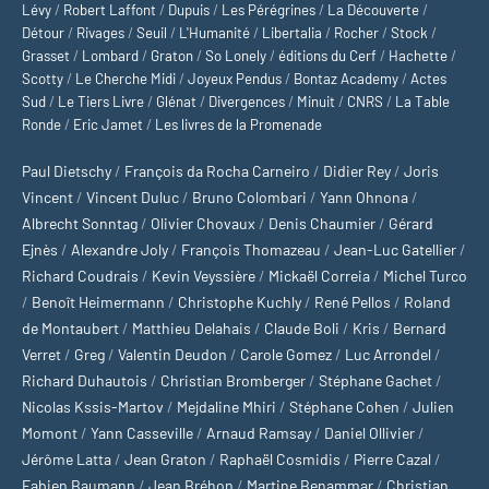
Lévy
/
Robert Laffont
/
Dupuis
/
Les Pérégrines
/
La Découverte
/
Détour
/
Rivages
/
Seuil
/
L'Humanité
/
Libertalia
/
Rocher
/
Stock
/
Grasset
/
Lombard
/
Graton
/
So Lonely
/
éditions du Cerf
/
Hachette
/
Scotty
/
Le Cherche Midi
/
Joyeux Pendus
/
Bontaz Academy
/
Actes
Sud
/
Le Tiers Livre
/
Glénat
/
Divergences
/
Minuit
/
CNRS
/
La Table
Ronde
/
Eric Jamet
/
Les livres de la Promenade
Paul Dietschy
/
François da Rocha Carneiro
/
Didier Rey
/
Joris
Vincent
/
Vincent Duluc
/
Bruno Colombari
/
Yann Ohnona
/
Albrecht Sonntag
/
Olivier Chovaux
/
Denis Chaumier
/
Gérard
Ejnès
/
Alexandre Joly
/
François Thomazeau
/
Jean-Luc Gatellier
/
Richard Coudrais
/
Kevin Veyssière
/
Mickaël Correia
/
Michel Turco
/
Benoît Heimermann
/
Christophe Kuchly
/
René Pellos
/
Roland
de Montaubert
/
Matthieu Delahais
/
Claude Boli
/
Kris
/
Bernard
Verret
/
Greg
/
Valentin Deudon
/
Carole Gomez
/
Luc Arrondel
/
Richard Duhautois
/
Christian Bromberger
/
Stéphane Gachet
/
Nicolas Kssis-Martov
/
Mejdaline Mhiri
/
Stéphane Cohen
/
Julien
Momont
/
Yann Casseville
/
Arnaud Ramsay
/
Daniel Ollivier
/
Jérôme Latta
/
Jean Graton
/
Raphaël Cosmidis
/
Pierre Cazal
/
Fabien Baumann
/
Jean Bréhon
/
Martine Benammar
/
Christian