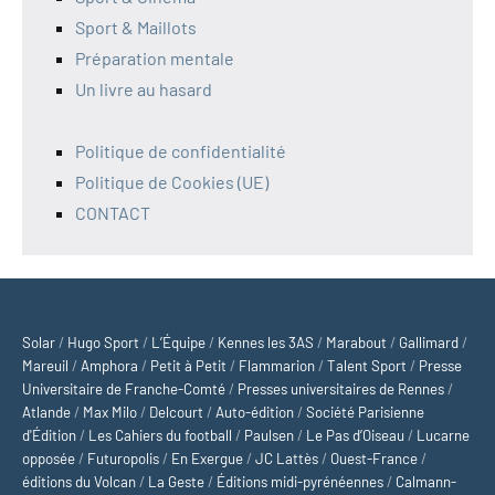
Sport & Maillots
Préparation mentale
Un livre au hasard
Politique de confidentialité
Politique de Cookies (UE)
CONTACT
Solar
/
Hugo Sport
/
L’Équipe
/
Kennes les 3AS
/
Marabout
/
Gallimard
/
Mareuil
/
Amphora
/
Petit à Petit
/
Flammarion
/
Talent Sport
/
Presse
Universitaire de Franche-Comté
/
Presses universitaires de Rennes
/
Atlande
/
Max Milo
/
Delcourt
/
Auto-édition
/
Société Parisienne
d'Édition
/
Les Cahiers du football
/
Paulsen
/
Le Pas d’Oiseau
/
Lucarne
opposée
/
Futuropolis
/
En Exergue
/
JC Lattès
/
Ouest-France
/
éditions du Volcan
/
La Geste
/
Éditions midi-pyrénéennes
/
Calmann-