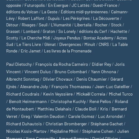
opposée
/
Futuropolis
/
En Exergue
/
JC Lattès
/
Ouest-France
/
éditions du Volcan
/
La Geste
/
Éditions midi-pyrénéennes
/
Calmann-
Lévy
/
Robert Laffont
/
Dupuis
/
Les Pérégrines
/
La Découverte
/
Détour
/
Rivages
/
Seuil
/
L'Humanité
/
Libertalia
/
Rocher
/
Stock
/
Grasset
/
Lombard
/
Graton
/
So Lonely
/
éditions du Cerf
/
Hachette
/
Scotty
/
Le Cherche Midi
/
Joyeux Pendus
/
Bontaz Academy
/
Actes
Sud
/
Le Tiers Livre
/
Glénat
/
Divergences
/
Minuit
/
CNRS
/
La Table
Ronde
/
Eric Jamet
/
Les livres de la Promenade
Paul Dietschy
/
François da Rocha Carneiro
/
Didier Rey
/
Joris
Vincent
/
Vincent Duluc
/
Bruno Colombari
/
Yann Ohnona
/
Albrecht Sonntag
/
Olivier Chovaux
/
Denis Chaumier
/
Gérard
Ejnès
/
Alexandre Joly
/
François Thomazeau
/
Jean-Luc Gatellier
/
Richard Coudrais
/
Kevin Veyssière
/
Mickaël Correia
/
Michel Turco
/
Benoît Heimermann
/
Christophe Kuchly
/
René Pellos
/
Roland
de Montaubert
/
Matthieu Delahais
/
Claude Boli
/
Kris
/
Bernard
Verret
/
Greg
/
Valentin Deudon
/
Carole Gomez
/
Luc Arrondel
/
Richard Duhautois
/
Christian Bromberger
/
Stéphane Gachet
/
Nicolas Kssis-Martov
/
Mejdaline Mhiri
/
Stéphane Cohen
/
Julien
Momont
/
Yann Casseville
/
Arnaud Ramsay
/
Daniel Ollivier
/