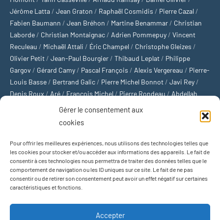
Jérôme Latta
/
Jean Graton
/
Raphaël Cosmidis
/
Pierre Cazal
/
Fabien Baumann
/
Jean Bréhon
/
Martine Benammar
/
Christian
Laborde
/
Christian Montaignac
/
Adrien Pommepuy
/
Vincent
Reculeau
/
Michaël Attali
/
Éric Champel
/
Christophe Gleizes
/
Olivier Petit
/
Jean-Paul Bourgier
/
Thibaud Leplat
/
Philippe
Gargov
/
Gérard Camy
/
Pascal François
/
Alexis Vergereau
/
Pierre-
Louis Basse
/
Bertrand Galic
/
Pierre Michel Bonnot
/
Javi Rey
/
Denis Roux
/
Aré
/
François Michel
/
Pierre Rondeau
/
Abdellah
Boulma
/
Michaël Delépine
/
Stéphane Mourlane
/
Sébastien
Gérer le consentement aux
Thibault
/
Yvan Gastaut
/
Xavier Breuil
/
Marcelin Chamoin
/
cookies
Philippe Tétart
Pour offrir les meilleures expériences, nous utilisons des technologies telles que
Football
/
Cyclisme
/
Tous les sports
/
Jeux olympiques
/
Rugby
/
les cookies pour stocker et/ou accéder aux informations des appareils. Le fait de
consentir à ces technologies nous permettra de traiter des données telles que le
Basket-ball
/
Sports US
/
Boxe
/
Tennis
/
Bateaux
/
Formule 1
/
comportement de navigation ou les ID uniques sur ce site. Le fait de ne pas
Moto
/
Natation
/
Sports d'hiver
/
Marathon
/
Trail
/
Automobile
/
consentir ou de retirer son consentement peut avoir un effet négatif sur certaines
Baseball
/
Golf
/
Athlétisme
/
Football US
/
Escalade
/
Hockey sur
caractéristiques et fonctions.
glace
/
Décathlon
/
Saut à la perche
/
Surf
/
Handball
/
Biathlon
/
Jeu de paume
/
Équitation
/
Patinage artistique
/
Plongeon
/
Judo
Accepter