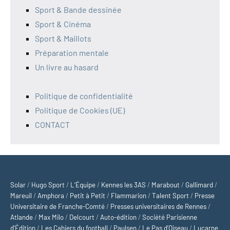
Sport & Bande dessinée
Sport & Cinéma
Sport & Maillots
Préparation mentale
Un livre au hasard
Politique de confidentialité
Politique de Cookies (UE)
CONTACT
Solar
/
Hugo Sport
/
L’Équipe
/
Kennes les 3AS
/
Marabout
/
Gallimard
/
Mareuil
/
Amphora
/
Petit à Petit
/
Flammarion
/
Talent Sport
/
Presse
Universitaire de Franche-Comté
/
Presses universitaires de Rennes
/
Atlande
/
Max Milo
/
Delcourt
/
Auto-édition
/
Société Parisienne
d'Édition
/
Les Cahiers du football
/
Paulsen
/
Le Pas d’Oiseau
/
Lucarne