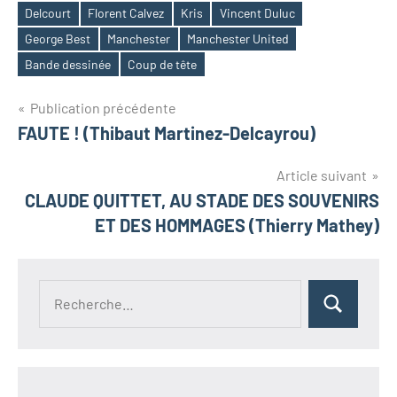
Xavier & Lisa Lugrin)
Delcourt
Florent Calvez
Kris
Vincent Duluc
George Best
Manchester
Manchester United
Bande dessinée
Coup de tête
Navigation
Publication précédente
FAUTE ! (Thibaut Martinez-Delcayrou)
de
l’article
Article suivant
CLAUDE QUITTET, AU STADE DES SOUVENIRS
ET DES HOMMAGES (Thierry Mathey)
Recherche
Rechercher
pour :