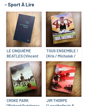
- Sport À Lire
LE CINQUIÈME
TOUS ENSEMBLE !
BEATLES (Vincent
(Kris / Michalak /
Duluc)
Laude)
CROKE PARK
JIM THORPE
(Richard Guérineau
(Lecathelinais &