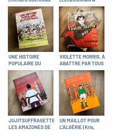
et Sylvain Gâche)
Chapelle & Michalak
& Faidherbe)
UNE HISTOIRE
VIOLETTE MORRIS, À
POPULAIRE DU
ABATTRE PAR TOUS
FOOTBALL (Correia,
MOYENS (Kris, Galic,
Deveney,
Rey & Marie-Jo
Bonaccorso)
Bonnet)
JUJITSUFFRAGETTES,
UN MAILLOT POUR
LES AMAZONES DE
L’ALGÉRIE (Kris,
LONDRES (Clément
Galic, Rey)