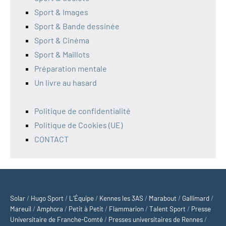
Sport & Images
Sport & Bande dessinée
Sport & Cinéma
Sport & Maillots
Préparation mentale
Un livre au hasard
Politique de confidentialité
Politique de Cookies (UE)
CONTACT
Solar
/
Hugo Sport
/
L’Équipe
/
Kennes les 3AS
/
Marabout
/
Gallimard
/
Mareuil
/
Amphora
/
Petit à Petit
/
Flammarion
/
Talent Sport
/
Presse
Universitaire de Franche-Comté
/
Presses universitaires de Rennes
/