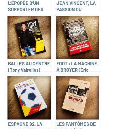
L’ÉPOPÉE D’UN
JEAN VINCENT, LA
SUPPORTER DES
PASSION DU
VERTS (Éric
FOOTBALL (Daniel
Chouvier)
Ollivier)
BALLES AU CENTRE
FOOT : LA MACHINE
(Tony Vairelles)
À BROYER (Éric
Champel)
ESPAGNE 82, LA
LES FANTÔMES DE