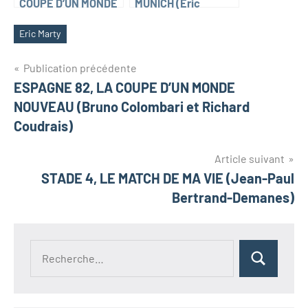
COUPE D’UN MONDE
MUNICH (Éric
NOUVEAU (Bruno
Champel)
Colombari et
Eric Marty
Richard Coudrais)
Navigation
Publication précédente
ESPAGNE 82, LA COUPE D’UN MONDE
de
NOUVEAU (Bruno Colombari et Richard
l’article
Coudrais)
Article suivant
STADE 4, LE MATCH DE MA VIE (Jean-Paul
Bertrand-Demanes)
Recherche
Rechercher
pour :