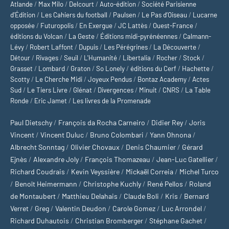
Atlande
/
Max Milo
/
Delcourt
/
Auto-édition
/
Société Parisienne
d'Édition
/
Les Cahiers du football
/
Paulsen
/
Le Pas d’Oiseau
/
Lucarne
opposée
/
Futuropolis
/
En Exergue
/
JC Lattès
/
Ouest-France
/
éditions du Volcan
/
La Geste
/
Éditions midi-pyrénéennes
/
Calmann-
Lévy
/
Robert Laffont
/
Dupuis
/
Les Pérégrines
/
La Découverte
/
Détour
/
Rivages
/
Seuil
/
L'Humanité
/
Libertalia
/
Rocher
/
Stock
/
Grasset
/
Lombard
/
Graton
/
So Lonely
/
éditions du Cerf
/
Hachette
/
Scotty
/
Le Cherche Midi
/
Joyeux Pendus
/
Bontaz Academy
/
Actes
Sud
/
Le Tiers Livre
/
Glénat
/
Divergences
/
Minuit
/
CNRS
/
La Table
Ronde
/
Eric Jamet
/
Les livres de la Promenade
Paul Dietschy
/
François da Rocha Carneiro
/
Didier Rey
/
Joris
Vincent
/
Vincent Duluc
/
Bruno Colombari
/
Yann Ohnona
/
Albrecht Sonntag
/
Olivier Chovaux
/
Denis Chaumier
/
Gérard
Ejnès
/
Alexandre Joly
/
François Thomazeau
/
Jean-Luc Gatellier
/
Richard Coudrais
/
Kevin Veyssière
/
Mickaël Correia
/
Michel Turco
/
Benoît Heimermann
/
Christophe Kuchly
/
René Pellos
/
Roland
de Montaubert
/
Matthieu Delahais
/
Claude Boli
/
Kris
/
Bernard
Verret
/
Greg
/
Valentin Deudon
/
Carole Gomez
/
Luc Arrondel
/
Richard Duhautois
/
Christian Bromberger
/
Stéphane Gachet
/