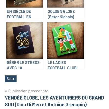
UN SIÈCLE DE
GOLDEN GLOBE
FOOTBALL EN
(Peter Nichols)
VENDÉE (Matthieu
Deniau)
GÉRER LE STRESS
LE LADIES
AVEC LA
FOOTBALL CLUB
RESPIRATION (Yann
(Stefano Massini)
Cam)
Solar
Navigation
Publication précédente
VENDÉE GLOBE, LES AVENTURIERS DU GRAND
de
SUD (Dino Di Meo et Antoine Grenapin)