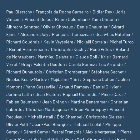
Paul Dietschy
/
François da Rocha Carneiro
/
Didier Rey
/
Joris
Vincent
/
Vincent Duluc
/
Bruno Colombari
/
Yann Ohnona
/
Albrecht Sonntag
/
Olivier Chovaux
/
Denis Chaumier
/
Gérard
Ejnès
/
Alexandre Joly
/
François Thomazeau
/
Jean-Luc Gatellier
/
Richard Coudrais
/
Kevin Veyssière
/
Mickaël Correia
/
Michel Turco
/
Benoît Heimermann
/
Christophe Kuchly
/
René Pellos
/
Roland
de Montaubert
/
Matthieu Delahais
/
Claude Boli
/
Kris
/
Bernard
Verret
/
Greg
/
Valentin Deudon
/
Carole Gomez
/
Luc Arrondel
/
Richard Duhautois
/
Christian Bromberger
/
Stéphane Gachet
/
Nicolas Kssis-Martov
/
Mejdaline Mhiri
/
Stéphane Cohen
/
Julien
Momont
/
Yann Casseville
/
Arnaud Ramsay
/
Daniel Ollivier
/
Jérôme Latta
/
Jean Graton
/
Raphaël Cosmidis
/
Pierre Cazal
/
Fabien Baumann
/
Jean Bréhon
/
Martine Benammar
/
Christian
Laborde
/
Christian Montaignac
/
Adrien Pommepuy
/
Vincent
Reculeau
/
Michaël Attali
/
Éric Champel
/
Christophe Gleizes
/
Olivier Petit
/
Jean-Paul Bourgier
/
Thibaud Leplat
/
Philippe
Gargov
/
Gérard Camy
/
Pascal François
/
Alexis Vergereau
/
Pierre-
Louis Basse
/
Bertrand Galic
/
Pierre Michel Bonnot
/
Javi Rey
/