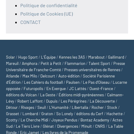
Politique de confidentialité
Politique de Cookies (UE)
CONTACT
Solar
/
Hugo Sport
/
L’Équipe
/
Kennes les 3AS
/
Marabout
/
Gallimard
/
Mareuil
/
Amphora
/
Petit à Petit
/
Flammarion
/
Talent Sport
/
Presse
Universitaire de Franche-Comté
/
Presses universitaires de Rennes
/
Atlande
/
Max Milo
/
Delcourt
/
Auto-édition
/
Société Parisienne
d'Édition
/
Les Cahiers du football
/
Paulsen
/
Le Pas d’Oiseau
/
Lucarne
opposée
/
Futuropolis
/
En Exergue
/
JC Lattès
/
Ouest-France
/
éditions du Volcan
/
La Geste
/
Éditions midi-pyrénéennes
/
Calmann-
Lévy
/
Robert Laffont
/
Dupuis
/
Les Pérégrines
/
La Découverte
/
Détour
/
Rivages
/
Seuil
/
L'Humanité
/
Libertalia
/
Rocher
/
Stock
/
Grasset
/
Lombard
/
Graton
/
So Lonely
/
éditions du Cerf
/
Hachette
/
Scotty
/
Le Cherche Midi
/
Joyeux Pendus
/
Bontaz Academy
/
Actes
Sud
/
Le Tiers Livre
/
Glénat
/
Divergences
/
Minuit
/
CNRS
/
La Table
Ronde
/
Eric Jamet
/
Les livres de la Promenade