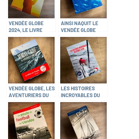
VENDÉE GLOBE
AINSI NAQUIT LE
2024, LE LIVRE
VENDÉE GLOBE
OFFICIEL DE LA
(Didier Planson et
COURSE (Antoine
Fabrice Hodecent)
Grenapin)
VENDÉE GLOBE, LES
LES HISTOIRES
AVENTURIERS DU
INCROYABLES DU
GRAND SUD (Dino Di
VENDÉE GLOBE
Meo et Antoine
(Dino Di Meo)
Grenapin)