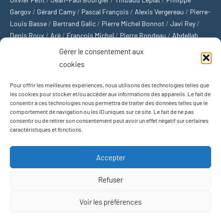
Gargov
/
Gérard Camy
/
Pascal François
/
Alexis Vergereau
/
Pierre-
Louis Basse
/
Bertrand Galic
/
Pierre Michel Bonnot
/
Javi Rey
/
Denis Roux
/
Aré
/
François Michel
/
Pierre Rondeau
/
Abdellah
Boulma
/
Michaël Delépine
/
Stéphane Mourlane
/
Sébastien
Gérer le consentement aux
Thibault
/
Yvan Gastaut
/
Xavier Breuil
/
Marcelin Chamoin
/
cookies
Philippe Tétart
Pour offrir les meilleures expériences, nous utilisons des technologies telles que
Football
/
Cyclisme
/
Tous les sports
/
Jeux olympiques
/
Rugby
/
les cookies pour stocker et/ou accéder aux informations des appareils. Le fait de
consentir à ces technologies nous permettra de traiter des données telles que le
Basket-ball
/
Sports US
/
Boxe
/
Tennis
/
Bateaux
/
Formule 1
/
comportement de navigation ou les ID uniques sur ce site. Le fait de ne pas
Moto
/
Natation
/
Sports d'hiver
/
Marathon
/
Trail
/
Automobile
/
consentir ou de retirer son consentement peut avoir un effet négatif sur certaines
Baseball
/
Golf
/
Athlétisme
/
Football US
/
Escalade
/
Hockey sur
caractéristiques et fonctions.
glace
/
Décathlon
/
Saut à la perche
/
Surf
/
Handball
/
Biathlon
/
Jeu de paume
/
Équitation
/
Patinage artistique
/
Plongeon
/
Judo
Accepter
/
Hockey sur gazon
/
Football gaélique
/
Ski alpin
/
Jujitsu
/
Water-
polo
/
MMA
/
Arts martiaux
/
Sports de combat
/
Sports collectifs
/
Refuser
Sports mécaniques
Voir les préférences