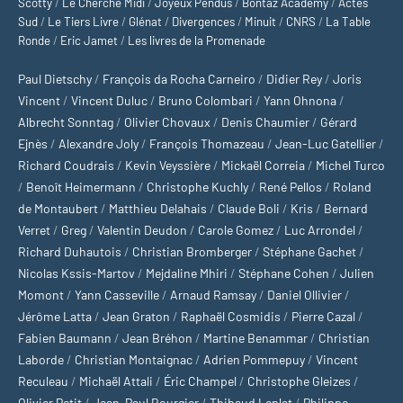
Scotty
/
Le Cherche Midi
/
Joyeux Pendus
/
Bontaz Academy
/
Actes
Sud
/
Le Tiers Livre
/
Glénat
/
Divergences
/
Minuit
/
CNRS
/
La Table
Ronde
/
Eric Jamet
/
Les livres de la Promenade
Paul Dietschy
/
François da Rocha Carneiro
/
Didier Rey
/
Joris
Vincent
/
Vincent Duluc
/
Bruno Colombari
/
Yann Ohnona
/
Albrecht Sonntag
/
Olivier Chovaux
/
Denis Chaumier
/
Gérard
Ejnès
/
Alexandre Joly
/
François Thomazeau
/
Jean-Luc Gatellier
/
Richard Coudrais
/
Kevin Veyssière
/
Mickaël Correia
/
Michel Turco
/
Benoît Heimermann
/
Christophe Kuchly
/
René Pellos
/
Roland
de Montaubert
/
Matthieu Delahais
/
Claude Boli
/
Kris
/
Bernard
Verret
/
Greg
/
Valentin Deudon
/
Carole Gomez
/
Luc Arrondel
/
Richard Duhautois
/
Christian Bromberger
/
Stéphane Gachet
/
Nicolas Kssis-Martov
/
Mejdaline Mhiri
/
Stéphane Cohen
/
Julien
Momont
/
Yann Casseville
/
Arnaud Ramsay
/
Daniel Ollivier
/
Jérôme Latta
/
Jean Graton
/
Raphaël Cosmidis
/
Pierre Cazal
/
Fabien Baumann
/
Jean Bréhon
/
Martine Benammar
/
Christian
Laborde
/
Christian Montaignac
/
Adrien Pommepuy
/
Vincent
Reculeau
/
Michaël Attali
/
Éric Champel
/
Christophe Gleizes
/
Olivier Petit
/
Jean-Paul Bourgier
/
Thibaud Leplat
/
Philippe