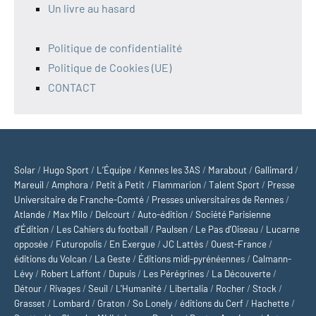
Un livre au hasard
Politique de confidentialité
Politique de Cookies (UE)
CONTACT
Solar
/
Hugo Sport
/
L’Équipe
/
Kennes les 3AS
/
Marabout
/
Gallimard
/
Mareuil
/
Amphora
/
Petit à Petit
/
Flammarion
/
Talent Sport
/
Presse
Universitaire de Franche-Comté
/
Presses universitaires de Rennes
/
Atlande
/
Max Milo
/
Delcourt
/
Auto-édition
/
Société Parisienne
d'Édition
/
Les Cahiers du football
/
Paulsen
/
Le Pas d’Oiseau
/
Lucarne
opposée
/
Futuropolis
/
En Exergue
/
JC Lattès
/
Ouest-France
/
éditions du Volcan
/
La Geste
/
Éditions midi-pyrénéennes
/
Calmann-
Lévy
/
Robert Laffont
/
Dupuis
/
Les Pérégrines
/
La Découverte
/
Détour
/
Rivages
/
Seuil
/
L'Humanité
/
Libertalia
/
Rocher
/
Stock
/
Grasset
/
Lombard
/
Graton
/
So Lonely
/
éditions du Cerf
/
Hachette
/