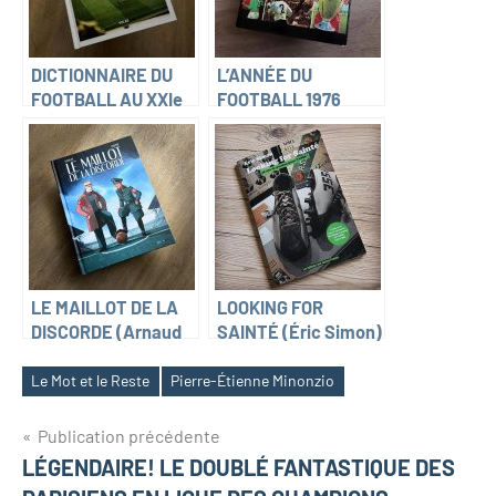
DICTIONNAIRE DU
L’ANNÉE DU
FOOTBALL AU XXIe
FOOTBALL 1976
SIÈCLE (Christophe
(Jacques Thibert)
Kuchly & Philippe
Gargov)
LE MAILLOT DE LA
LOOKING FOR
DISCORDE (Arnaud
SAINTÉ (Éric Simon)
Ramsay et Étienne
Oburie)
Le Mot et le Reste
Pierre-Étienne Minonzio
Navigation
Publication précédente
LÉGENDAIRE! LE DOUBLÉ FANTASTIQUE DES
de