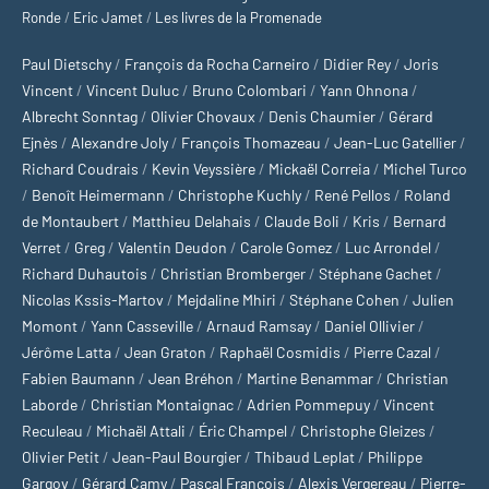
Ronde
/
Eric Jamet
/
Les livres de la Promenade
Paul Dietschy
/
François da Rocha Carneiro
/
Didier Rey
/
Joris
Vincent
/
Vincent Duluc
/
Bruno Colombari
/
Yann Ohnona
/
Albrecht Sonntag
/
Olivier Chovaux
/
Denis Chaumier
/
Gérard
Ejnès
/
Alexandre Joly
/
François Thomazeau
/
Jean-Luc Gatellier
/
Richard Coudrais
/
Kevin Veyssière
/
Mickaël Correia
/
Michel Turco
/
Benoît Heimermann
/
Christophe Kuchly
/
René Pellos
/
Roland
de Montaubert
/
Matthieu Delahais
/
Claude Boli
/
Kris
/
Bernard
Verret
/
Greg
/
Valentin Deudon
/
Carole Gomez
/
Luc Arrondel
/
Richard Duhautois
/
Christian Bromberger
/
Stéphane Gachet
/
Nicolas Kssis-Martov
/
Mejdaline Mhiri
/
Stéphane Cohen
/
Julien
Momont
/
Yann Casseville
/
Arnaud Ramsay
/
Daniel Ollivier
/
Jérôme Latta
/
Jean Graton
/
Raphaël Cosmidis
/
Pierre Cazal
/
Fabien Baumann
/
Jean Bréhon
/
Martine Benammar
/
Christian
Laborde
/
Christian Montaignac
/
Adrien Pommepuy
/
Vincent
Reculeau
/
Michaël Attali
/
Éric Champel
/
Christophe Gleizes
/
Olivier Petit
/
Jean-Paul Bourgier
/
Thibaud Leplat
/
Philippe
Gargov
/
Gérard Camy
/
Pascal François
/
Alexis Vergereau
/
Pierre-