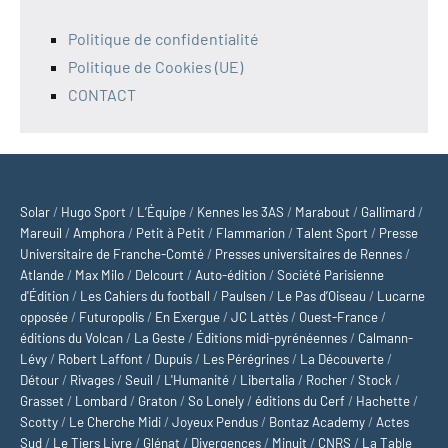
Politique de confidentialité
Politique de Cookies (UE)
CONTACT
Solar
/
Hugo Sport
/
L’Équipe
/
Kennes les 3AS
/
Marabout
/
Gallimard
/
Mareuil
/
Amphora
/
Petit à Petit
/
Flammarion
/
Talent Sport
/
Presse
Universitaire de Franche-Comté
/
Presses universitaires de Rennes
/
Atlande
/
Max Milo
/
Delcourt
/
Auto-édition
/
Société Parisienne
d'Édition
/
Les Cahiers du football
/
Paulsen
/
Le Pas d’Oiseau
/
Lucarne
opposée
/
Futuropolis
/
En Exergue
/
JC Lattès
/
Ouest-France
/
éditions du Volcan
/
La Geste
/
Éditions midi-pyrénéennes
/
Calmann-
Lévy
/
Robert Laffont
/
Dupuis
/
Les Pérégrines
/
La Découverte
/
Détour
/
Rivages
/
Seuil
/
L'Humanité
/
Libertalia
/
Rocher
/
Stock
/
Grasset
/
Lombard
/
Graton
/
So Lonely
/
éditions du Cerf
/
Hachette
/
Scotty
/
Le Cherche Midi
/
Joyeux Pendus
/
Bontaz Academy
/
Actes
Sud
/
Le Tiers Livre
/
Glénat
/
Divergences
/
Minuit
/
CNRS
/
La Table