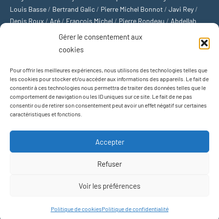
Louis Basse
/
Bertrand Galic
/
Pierre Michel Bonnot
/
Javi Rey
/
Denis Roux
/
Aré
/
François Michel
/
Pierre Rondeau
/
Abdellah
Boulma
/
Michaël Delépine
/
Stéphane Mourlane
/
Sébastien
Gérer le consentement aux
Thibault
/
Yvan Gastaut
/
Xavier Breuil
/
Marcelin Chamoin
/
cookies
Philippe Tétart
Pour offrir les meilleures expériences, nous utilisons des technologies telles que
Football
/
Cyclisme
/
Tous les sports
/
Jeux olympiques
/
Rugby
/
les cookies pour stocker et/ou accéder aux informations des appareils. Le fait de
consentir à ces technologies nous permettra de traiter des données telles que le
Basket-ball
/
Sports US
/
Boxe
/
Tennis
/
Bateaux
/
Formule 1
/
comportement de navigation ou les ID uniques sur ce site. Le fait de ne pas
Moto
/
Natation
/
Sports d'hiver
/
Marathon
/
Trail
/
Automobile
/
consentir ou de retirer son consentement peut avoir un effet négatif sur certaines
Baseball
/
Golf
/
Athlétisme
/
Football US
/
Escalade
/
Hockey sur
caractéristiques et fonctions.
glace
/
Décathlon
/
Saut à la perche
/
Surf
/
Handball
/
Biathlon
/
Jeu de paume
/
Équitation
/
Patinage artistique
/
Plongeon
/
Judo
Accepter
/
Hockey sur gazon
/
Football gaélique
/
Ski alpin
/
Jujitsu
/
Water-
polo
/
MMA
/
Arts martiaux
/
Sports de combat
/
Sports collectifs
/
Refuser
Sports mécaniques
Voir les préférences
Thème WordPress : Occasio par ThemeZee.
Politique de cookies
Politique de confidentialité