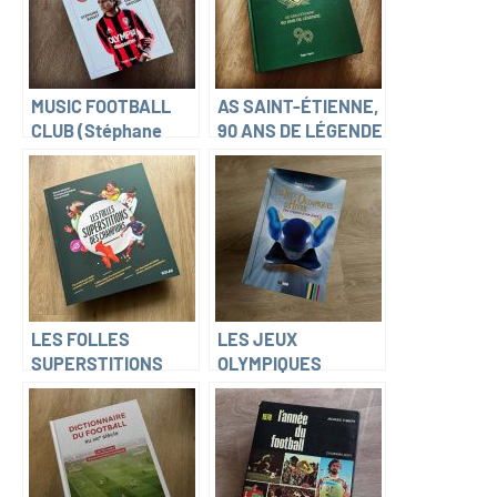
MUSIC FOOTBALL
AS SAINT-ÉTIENNE,
CLUB (Stéphane
90 ANS DE LÉGENDE
Basset)
(Denis Chaumier)
LES FOLLES
LES JEUX
SUPERSTITIONS
OLYMPIQUES
DES CHAMPIONS
D’HIVER, DES
(Étienne Bonamy,
ORIGINES A NOS
Christophe
JOURS (Pierre
Duchiron, Manuel
Lagrue)
Tissier)