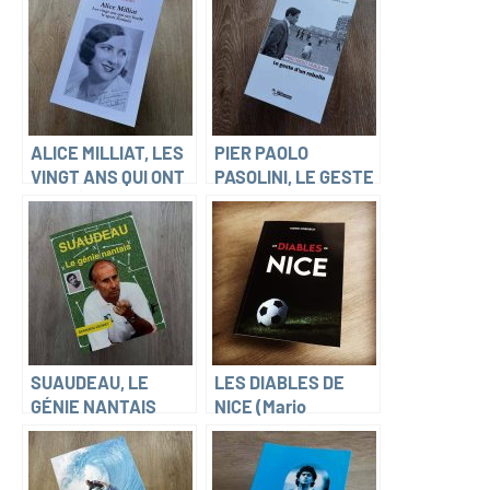
ALICE MILLIAT, LES
PIER PAOLO
VINGT ANS QUI ONT
PASOLINI, LE GESTE
FONDÉ LE SPORT
D’UN REBELLE
FÉMININ (Stéphane
(Laurent Lasne)
Gachet)
SUAUDEAU, LE
LES DIABLES DE
GÉNIE NANTAIS
NICE (Mario
(Bernard Verret)
Cordisco)