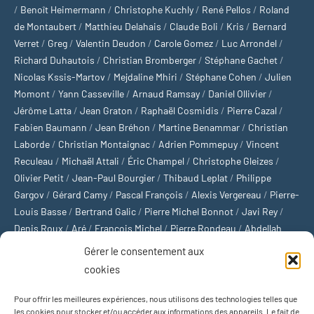
/
Benoît Heimermann
/
Christophe Kuchly
/
René Pellos
/
Roland
de Montaubert
/
Matthieu Delahais
/
Claude Boli
/
Kris
/
Bernard
Verret
/
Greg
/
Valentin Deudon
/
Carole Gomez
/
Luc Arrondel
/
Richard Duhautois
/
Christian Bromberger
/
Stéphane Gachet
/
Nicolas Kssis-Martov
/
Mejdaline Mhiri
/
Stéphane Cohen
/
Julien
Momont
/
Yann Casseville
/
Arnaud Ramsay
/
Daniel Ollivier
/
Jérôme Latta
/
Jean Graton
/
Raphaël Cosmidis
/
Pierre Cazal
/
Fabien Baumann
/
Jean Bréhon
/
Martine Benammar
/
Christian
Laborde
/
Christian Montaignac
/
Adrien Pommepuy
/
Vincent
Reculeau
/
Michaël Attali
/
Éric Champel
/
Christophe Gleizes
/
Olivier Petit
/
Jean-Paul Bourgier
/
Thibaud Leplat
/
Philippe
Gargov
/
Gérard Camy
/
Pascal François
/
Alexis Vergereau
/
Pierre-
Louis Basse
/
Bertrand Galic
/
Pierre Michel Bonnot
/
Javi Rey
/
Denis Roux
/
Aré
/
François Michel
/
Pierre Rondeau
/
Abdellah
Boulma
/
Michaël Delépine
/
Stéphane Mourlane
/
Sébastien
Gérer le consentement aux
Thibault
/
Yvan Gastaut
/
Xavier Breuil
/
Marcelin Chamoin
/
cookies
Philippe Tétart
Pour offrir les meilleures expériences, nous utilisons des technologies telles que
Football
/
Cyclisme
/
Tous les sports
/
Jeux olympiques
/
Rugby
/
les cookies pour stocker et/ou accéder aux informations des appareils. Le fait de