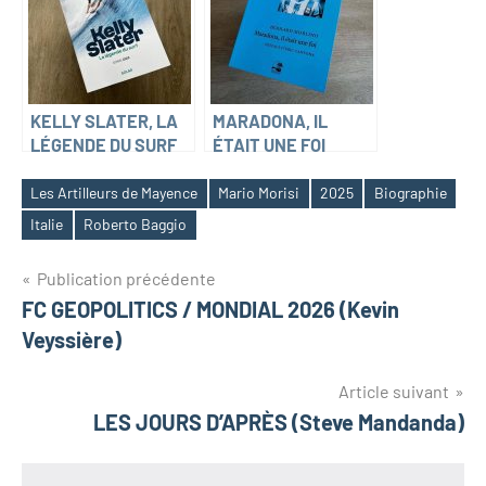
KELLY SLATER, LA
MARADONA, IL
LÉGENDE DU SURF
ÉTAIT UNE FOI
(Stéphane Cohen)
(Bernard Morlino)
Les Artilleurs de Mayence
Mario Morisi
2025
Biographie
Italie
Roberto Baggio
Navigation
Publication précédente
FC GEOPOLITICS / MONDIAL 2026 (Kevin
de
Veyssière)
l’article
Article suivant
LES JOURS D’APRÈS (Steve Mandanda)