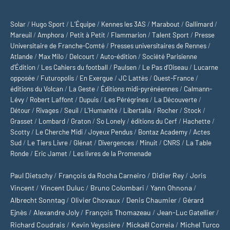
Solar
/
Hugo Sport
/
L’Équipe
/
Kennes les 3AS
/
Marabout
/
Gallimard
/
Mareuil
/
Amphora
/
Petit à Petit
/
Flammarion
/
Talent Sport
/
Presse
Universitaire de Franche-Comté
/
Presses universitaires de Rennes
/
Atlande
/
Max Milo
/
Delcourt
/
Auto-édition
/
Société Parisienne
d'Édition
/
Les Cahiers du football
/
Paulsen
/
Le Pas d’Oiseau
/
Lucarne
opposée
/
Futuropolis
/
En Exergue
/
JC Lattès
/
Ouest-France
/
éditions du Volcan
/
La Geste
/
Éditions midi-pyrénéennes
/
Calmann-
Lévy
/
Robert Laffont
/
Dupuis
/
Les Pérégrines
/
La Découverte
/
Détour
/
Rivages
/
Seuil
/
L'Humanité
/
Libertalia
/
Rocher
/
Stock
/
Grasset
/
Lombard
/
Graton
/
So Lonely
/
éditions du Cerf
/
Hachette
/
Scotty
/
Le Cherche Midi
/
Joyeux Pendus
/
Bontaz Academy
/
Actes
Sud
/
Le Tiers Livre
/
Glénat
/
Divergences
/
Minuit
/
CNRS
/
La Table
Ronde
/
Eric Jamet
/
Les livres de la Promenade
Paul Dietschy
/
François da Rocha Carneiro
/
Didier Rey
/
Joris
Vincent
/
Vincent Duluc
/
Bruno Colombari
/
Yann Ohnona
/
Albrecht Sonntag
/
Olivier Chovaux
/
Denis Chaumier
/
Gérard
Ejnès
/
Alexandre Joly
/
François Thomazeau
/
Jean-Luc Gatellier
/
Richard Coudrais
/
Kevin Veyssière
/
Mickaël Correia
/
Michel Turco