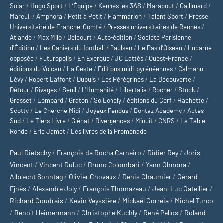
Solar
/
Hugo Sport
/
L’Équipe
/
Kennes les 3AS
/
Marabout
/
Gallimard
/
Mareuil
/
Amphora
/
Petit à Petit
/
Flammarion
/
Talent Sport
/
Presse
Universitaire de Franche-Comté
/
Presses universitaires de Rennes
/
Atlande
/
Max Milo
/
Delcourt
/
Auto-édition
/
Société Parisienne
d'Édition
/
Les Cahiers du football
/
Paulsen
/
Le Pas d’Oiseau
/
Lucarne
opposée
/
Futuropolis
/
En Exergue
/
JC Lattès
/
Ouest-France
/
éditions du Volcan
/
La Geste
/
Éditions midi-pyrénéennes
/
Calmann-
Lévy
/
Robert Laffont
/
Dupuis
/
Les Pérégrines
/
La Découverte
/
Détour
/
Rivages
/
Seuil
/
L'Humanité
/
Libertalia
/
Rocher
/
Stock
/
Grasset
/
Lombard
/
Graton
/
So Lonely
/
éditions du Cerf
/
Hachette
/
Scotty
/
Le Cherche Midi
/
Joyeux Pendus
/
Bontaz Academy
/
Actes
Sud
/
Le Tiers Livre
/
Glénat
/
Divergences
/
Minuit
/
CNRS
/
La Table
Ronde
/
Eric Jamet
/
Les livres de la Promenade
Paul Dietschy
/
François da Rocha Carneiro
/
Didier Rey
/
Joris
Vincent
/
Vincent Duluc
/
Bruno Colombari
/
Yann Ohnona
/
Albrecht Sonntag
/
Olivier Chovaux
/
Denis Chaumier
/
Gérard
Ejnès
/
Alexandre Joly
/
François Thomazeau
/
Jean-Luc Gatellier
/
Richard Coudrais
/
Kevin Veyssière
/
Mickaël Correia
/
Michel Turco
/
Benoît Heimermann
/
Christophe Kuchly
/
René Pellos
/
Roland