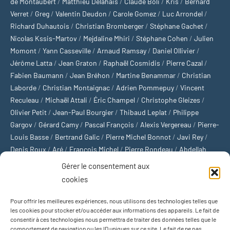
de Montaubert
/
Matthieu Delahais
/
Claude Boli
/
Kris
/
Bernard
Verret
/
Greg
/
Valentin Deudon
/
Carole Gomez
/
Luc Arrondel
/
Richard Duhautois
/
Christian Bromberger
/
Stéphane Gachet
/
Nicolas Kssis-Martov
/
Mejdaline Mhiri
/
Stéphane Cohen
/
Julien
Momont
/
Yann Casseville
/
Arnaud Ramsay
/
Daniel Ollivier
/
Jérôme Latta
/
Jean Graton
/
Raphaël Cosmidis
/
Pierre Cazal
/
Fabien Baumann
/
Jean Bréhon
/
Martine Benammar
/
Christian
Laborde
/
Christian Montaignac
/
Adrien Pommepuy
/
Vincent
Reculeau
/
Michaël Attali
/
Éric Champel
/
Christophe Gleizes
/
Olivier Petit
/
Jean-Paul Bourgier
/
Thibaud Leplat
/
Philippe
Gargov
/
Gérard Camy
/
Pascal François
/
Alexis Vergereau
/
Pierre-
Louis Basse
/
Bertrand Galic
/
Pierre Michel Bonnot
/
Javi Rey
/
Denis Roux
/
Aré
/
François Michel
/
Pierre Rondeau
/
Abdellah
Boulma
/
Michaël Delépine
/
Stéphane Mourlane
/
Sébastien
Gérer le consentement aux
Thibault
/
Yvan Gastaut
/
Xavier Breuil
/
Marcelin Chamoin
/
cookies
Philippe Tétart
Pour offrir les meilleures expériences, nous utilisons des technologies telles que
Football
/
Cyclisme
/
Tous les sports
/
Jeux olympiques
/
Rugby
/
les cookies pour stocker et/ou accéder aux informations des appareils. Le fait de
consentir à ces technologies nous permettra de traiter des données telles que le
Basket-ball
/
Sports US
/
Boxe
/
Tennis
/
Bateaux
/
Formule 1
/
comportement de navigation ou les ID uniques sur ce site. Le fait de ne pas