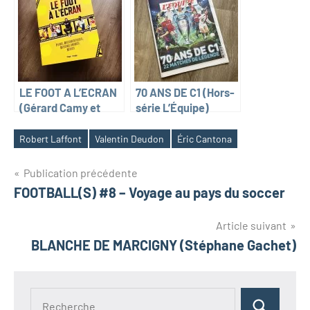
LE FOOT A L’ECRAN
70 ANS DE C1 (Hors-
(Gérard Camy et
série L’Équipe)
Julien Camy)
Robert Laffont
Valentin Deudon
Éric Cantona
Navigation
Publication précédente
FOOTBALL(S) #8 – Voyage au pays du soccer
de
l’article
Article suivant
BLANCHE DE MARCIGNY (Stéphane Gachet)
Recherche