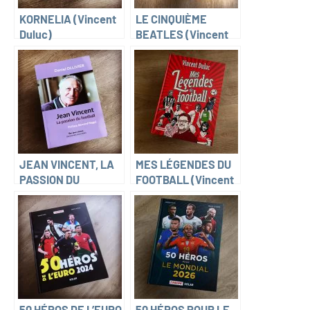
KORNELIA (Vincent
LE CINQUIÈME
Duluc)
BEATLES (Vincent
Duluc)
JEAN VINCENT, LA
MES LÉGENDES DU
PASSION DU
FOOTBALL (Vincent
FOOTBALL (Daniel
Duluc, Greg)
Ollivier)
50 HÉROS DE L’EURO
50 HÉROS POUR LE