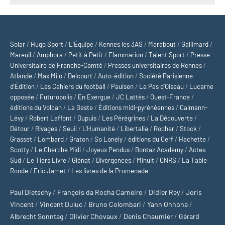
Solar
/
Hugo Sport
/
L’Équipe
/
Kennes les 3AS
/
Marabout
/
Gallimard
/
Mareuil
/
Amphora
/
Petit à Petit
/
Flammarion
/
Talent Sport
/
Presse
Universitaire de Franche-Comté
/
Presses universitaires de Rennes
/
Atlande
/
Max Milo
/
Delcourt
/
Auto-édition
/
Société Parisienne
d'Édition
/
Les Cahiers du football
/
Paulsen
/
Le Pas d’Oiseau
/
Lucarne
opposée
/
Futuropolis
/
En Exergue
/
JC Lattès
/
Ouest-France
/
éditions du Volcan
/
La Geste
/
Éditions midi-pyrénéennes
/
Calmann-
Lévy
/
Robert Laffont
/
Dupuis
/
Les Pérégrines
/
La Découverte
/
Détour
/
Rivages
/
Seuil
/
L'Humanité
/
Libertalia
/
Rocher
/
Stock
/
Grasset
/
Lombard
/
Graton
/
So Lonely
/
éditions du Cerf
/
Hachette
/
Scotty
/
Le Cherche Midi
/
Joyeux Pendus
/
Bontaz Academy
/
Actes
Sud
/
Le Tiers Livre
/
Glénat
/
Divergences
/
Minuit
/
CNRS
/
La Table
Ronde
/
Eric Jamet
/
Les livres de la Promenade
Paul Dietschy
/
François da Rocha Carneiro
/
Didier Rey
/
Joris
Vincent
/
Vincent Duluc
/
Bruno Colombari
/
Yann Ohnona
/
Albrecht Sonntag
/
Olivier Chovaux
/
Denis Chaumier
/
Gérard