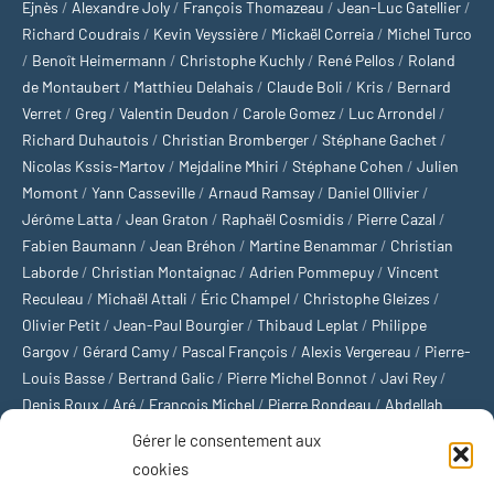
Ejnès
/
Alexandre Joly
/
François Thomazeau
/
Jean-Luc Gatellier
/
Richard Coudrais
/
Kevin Veyssière
/
Mickaël Correia
/
Michel Turco
/
Benoît Heimermann
/
Christophe Kuchly
/
René Pellos
/
Roland
de Montaubert
/
Matthieu Delahais
/
Claude Boli
/
Kris
/
Bernard
Verret
/
Greg
/
Valentin Deudon
/
Carole Gomez
/
Luc Arrondel
/
Richard Duhautois
/
Christian Bromberger
/
Stéphane Gachet
/
Nicolas Kssis-Martov
/
Mejdaline Mhiri
/
Stéphane Cohen
/
Julien
Momont
/
Yann Casseville
/
Arnaud Ramsay
/
Daniel Ollivier
/
Jérôme Latta
/
Jean Graton
/
Raphaël Cosmidis
/
Pierre Cazal
/
Fabien Baumann
/
Jean Bréhon
/
Martine Benammar
/
Christian
Laborde
/
Christian Montaignac
/
Adrien Pommepuy
/
Vincent
Reculeau
/
Michaël Attali
/
Éric Champel
/
Christophe Gleizes
/
Olivier Petit
/
Jean-Paul Bourgier
/
Thibaud Leplat
/
Philippe
Gargov
/
Gérard Camy
/
Pascal François
/
Alexis Vergereau
/
Pierre-
Louis Basse
/
Bertrand Galic
/
Pierre Michel Bonnot
/
Javi Rey
/
Denis Roux
/
Aré
/
François Michel
/
Pierre Rondeau
/
Abdellah
Boulma
/
Michaël Delépine
/
Stéphane Mourlane
/
Sébastien
Gérer le consentement aux
Thibault
/
Yvan Gastaut
/
Xavier Breuil
/
Marcelin Chamoin
/
cookies
Philippe Tétart