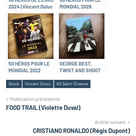
2024 (Vincent Duluc
MONDIAL 2026
& Franck Le Dorze)
(Vincent Duluc et
Franck Le Dorze)
50 HÉROS POUR LE
GEORGE BEST,
MONDIAL 2022
TWIST AND SHOOT
(Vincent Duluc et
(Kris et Florent
Franck Le Dorze)
Calvez)
Stock
Vincent Duluc
AS Saint-Étienne
Navigation
Publication précédente
FOOD TRAIL (Violette Duval)
de
l’article
Article suivant
CRISTIANO RONALDO (Régis Dupont)