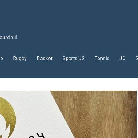
jourd'hui
me
Rugby
Basket
Sports US
Tennis
JO
S