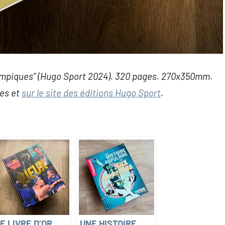
 Olympiques” (Hugo Sport 2024). 320 pages. 270x350mm.
ies et
sur le site des éditions Hugo Sport
.
E LIVRE D’OR
UNE HISTOIRE