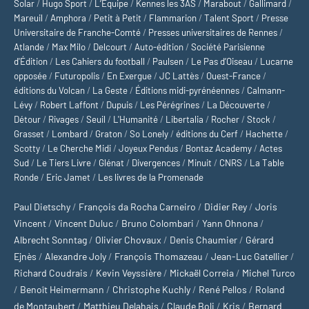
Solar
/
Hugo Sport
/
L’Équipe
/
Kennes les 3AS
/
Marabout
/
Gallimard
/
Mareuil
/
Amphora
/
Petit à Petit
/
Flammarion
/
Talent Sport
/
Presse
Universitaire de Franche-Comté
/
Presses universitaires de Rennes
/
Atlande
/
Max Milo
/
Delcourt
/
Auto-édition
/
Société Parisienne
d'Édition
/
Les Cahiers du football
/
Paulsen
/
Le Pas d’Oiseau
/
Lucarne
opposée
/
Futuropolis
/
En Exergue
/
JC Lattès
/
Ouest-France
/
éditions du Volcan
/
La Geste
/
Éditions midi-pyrénéennes
/
Calmann-
Lévy
/
Robert Laffont
/
Dupuis
/
Les Pérégrines
/
La Découverte
/
Détour
/
Rivages
/
Seuil
/
L'Humanité
/
Libertalia
/
Rocher
/
Stock
/
Grasset
/
Lombard
/
Graton
/
So Lonely
/
éditions du Cerf
/
Hachette
/
Scotty
/
Le Cherche Midi
/
Joyeux Pendus
/
Bontaz Academy
/
Actes
Sud
/
Le Tiers Livre
/
Glénat
/
Divergences
/
Minuit
/
CNRS
/
La Table
Ronde
/
Eric Jamet
/
Les livres de la Promenade
Paul Dietschy
/
François da Rocha Carneiro
/
Didier Rey
/
Joris
Vincent
/
Vincent Duluc
/
Bruno Colombari
/
Yann Ohnona
/
Albrecht Sonntag
/
Olivier Chovaux
/
Denis Chaumier
/
Gérard
Ejnès
/
Alexandre Joly
/
François Thomazeau
/
Jean-Luc Gatellier
/
Richard Coudrais
/
Kevin Veyssière
/
Mickaël Correia
/
Michel Turco
/
Benoît Heimermann
/
Christophe Kuchly
/
René Pellos
/
Roland
de Montaubert
/
Matthieu Delahais
/
Claude Boli
/
Kris
/
Bernard