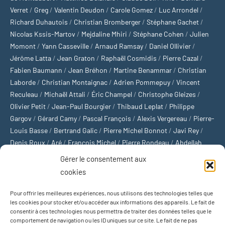
Verret
/
Greg
/
Valentin Deudon
/
Carole Gomez
/
Luc Arrondel
/
Richard Duhautois
/
Christian Bromberger
/
Stéphane Gachet
/
Nicolas Kssis-Martov
/
Mejdaline Mhiri
/
Stéphane Cohen
/
Julien
Momont
/
Yann Casseville
/
Arnaud Ramsay
/
Daniel Ollivier
/
Jérôme Latta
/
Jean Graton
/
Raphaël Cosmidis
/
Pierre Cazal
/
Fabien Baumann
/
Jean Bréhon
/
Martine Benammar
/
Christian
Laborde
/
Christian Montaignac
/
Adrien Pommepuy
/
Vincent
Reculeau
/
Michaël Attali
/
Éric Champel
/
Christophe Gleizes
/
Olivier Petit
/
Jean-Paul Bourgier
/
Thibaud Leplat
/
Philippe
Gargov
/
Gérard Camy
/
Pascal François
/
Alexis Vergereau
/
Pierre-
Louis Basse
/
Bertrand Galic
/
Pierre Michel Bonnot
/
Javi Rey
/
Denis Roux
/
Aré
/
François Michel
/
Pierre Rondeau
/
Abdellah
Boulma
/
Michaël Delépine
/
Stéphane Mourlane
/
Sébastien
Gérer le consentement aux
Thibault
/
Yvan Gastaut
/
Xavier Breuil
/
Marcelin Chamoin
/
cookies
Philippe Tétart
Pour offrir les meilleures expériences, nous utilisons des technologies telles que
Football
/
Cyclisme
/
Tous les sports
/
Jeux olympiques
/
Rugby
/
les cookies pour stocker et/ou accéder aux informations des appareils. Le fait de
consentir à ces technologies nous permettra de traiter des données telles que le
Basket-ball
/
Sports US
/
Boxe
/
Tennis
/
Bateaux
/
Formule 1
/
comportement de navigation ou les ID uniques sur ce site. Le fait de ne pas
Moto
/
Natation
/
Sports d'hiver
/
Marathon
/
Trail
/
Automobile
/