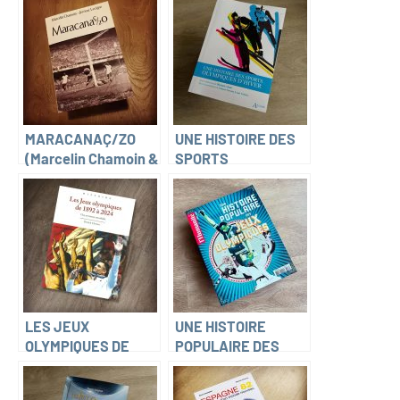
MARACANAÇ/ZO
UNE HISTOIRE DES
(Marcelin Chamoin &
SPORTS
Jérôme Lecigne)
OLYMPIQUES
D’HIVER (Michaël
Attali, Yohann
Fortune, Louis
Violette)
LES JEUX
UNE HISTOIRE
OLYMPIQUES DE
POPULAIRE DES
1892 À 2024. UNE
JEUX OLYMPIQUES
AVENTURE
(Hors-série