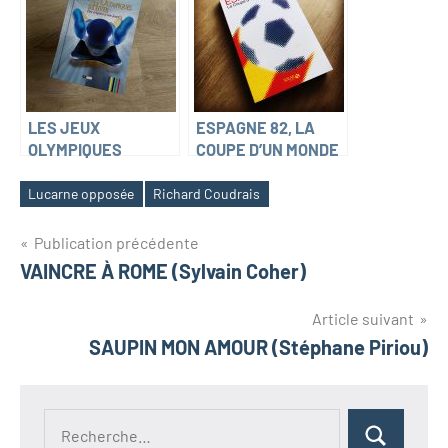
MONDIALE (Patrick
L’Humanité)
Clastres)
LES JEUX
ESPAGNE 82, LA
OLYMPIQUES
COUPE D’UN MONDE
D’HIVER, DES
NOUVEAU (Bruno
ORIGINES A NOS
Colombari et
Lucarne opposée
Richard Coudrais
JOURS (Pierre
Richard Coudrais)
Lagrue)
Navigation
Publication précédente
VAINCRE À ROME (Sylvain Coher)
de
l’article
Article suivant
SAUPIN MON AMOUR (Stéphane Piriou)
Recherche
Rechercher