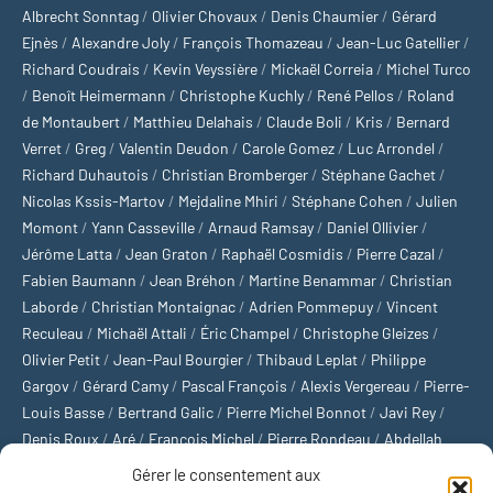
Albrecht Sonntag
/
Olivier Chovaux
/
Denis Chaumier
/
Gérard
Ejnès
/
Alexandre Joly
/
François Thomazeau
/
Jean-Luc Gatellier
/
Richard Coudrais
/
Kevin Veyssière
/
Mickaël Correia
/
Michel Turco
/
Benoît Heimermann
/
Christophe Kuchly
/
René Pellos
/
Roland
de Montaubert
/
Matthieu Delahais
/
Claude Boli
/
Kris
/
Bernard
Verret
/
Greg
/
Valentin Deudon
/
Carole Gomez
/
Luc Arrondel
/
Richard Duhautois
/
Christian Bromberger
/
Stéphane Gachet
/
Nicolas Kssis-Martov
/
Mejdaline Mhiri
/
Stéphane Cohen
/
Julien
Momont
/
Yann Casseville
/
Arnaud Ramsay
/
Daniel Ollivier
/
Jérôme Latta
/
Jean Graton
/
Raphaël Cosmidis
/
Pierre Cazal
/
Fabien Baumann
/
Jean Bréhon
/
Martine Benammar
/
Christian
Laborde
/
Christian Montaignac
/
Adrien Pommepuy
/
Vincent
Reculeau
/
Michaël Attali
/
Éric Champel
/
Christophe Gleizes
/
Olivier Petit
/
Jean-Paul Bourgier
/
Thibaud Leplat
/
Philippe
Gargov
/
Gérard Camy
/
Pascal François
/
Alexis Vergereau
/
Pierre-
Louis Basse
/
Bertrand Galic
/
Pierre Michel Bonnot
/
Javi Rey
/
Denis Roux
/
Aré
/
François Michel
/
Pierre Rondeau
/
Abdellah
Boulma
/
Michaël Delépine
/
Stéphane Mourlane
/
Sébastien
Gérer le consentement aux
Thibault
/
Yvan Gastaut
/
Xavier Breuil
/
Marcelin Chamoin
/