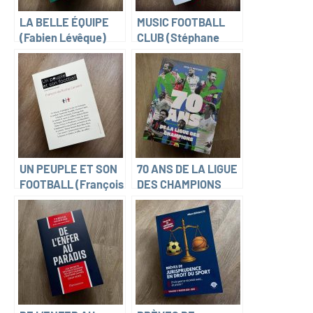
LA BELLE ÉQUIPE
MUSIC FOOTBALL
(Fabien Lévêque)
CLUB (Stéphane
Basset)
UN PEUPLE ET SON
70 ANS DE LA LIGUE
FOOTBALL (François
DES CHAMPIONS
da Rocha Carneiro)
(Nicolas Gettliffe)