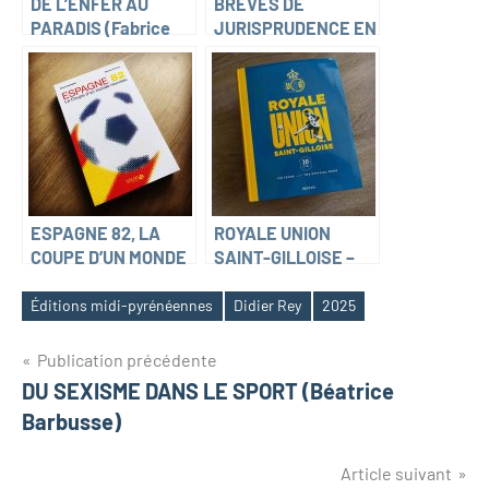
DE L’ENFER AU
BRÈVES DE
PARADIS (Fabrice
JURISPRUDENCE EN
Hawkins)
DROIT DU SPORT
(Alban Bennacer)
ESPAGNE 82, LA
ROYALE UNION
COUPE D’UN MONDE
SAINT-GILLOISE –
NOUVEAU (Bruno
125 YEARS
Colombari et
Éditions midi-pyrénéennes
Didier Rey
2025
Richard Coudrais)
Navigation
Publication précédente
DU SEXISME DANS LE SPORT (Béatrice
de
Barbusse)
l’article
Article suivant