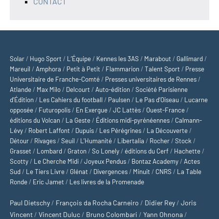
CONTACT
Solar
/
Hugo Sport
/
L’Équipe
/
Kennes les 3AS
/
Marabout
/
Gallimard
/
Mareuil
/
Amphora
/
Petit à Petit
/
Flammarion
/
Talent Sport
/
Presse
Universitaire de Franche-Comté
/
Presses universitaires de Rennes
/
Atlande
/
Max Milo
/
Delcourt
/
Auto-édition
/
Société Parisienne
d'Édition
/
Les Cahiers du football
/
Paulsen
/
Le Pas d’Oiseau
/
Lucarne
opposée
/
Futuropolis
/
En Exergue
/
JC Lattès
/
Ouest-France
/
éditions du Volcan
/
La Geste
/
Éditions midi-pyrénéennes
/
Calmann-
Lévy
/
Robert Laffont
/
Dupuis
/
Les Pérégrines
/
La Découverte
/
Détour
/
Rivages
/
Seuil
/
L'Humanité
/
Libertalia
/
Rocher
/
Stock
/
Grasset
/
Lombard
/
Graton
/
So Lonely
/
éditions du Cerf
/
Hachette
/
Scotty
/
Le Cherche Midi
/
Joyeux Pendus
/
Bontaz Academy
/
Actes
Sud
/
Le Tiers Livre
/
Glénat
/
Divergences
/
Minuit
/
CNRS
/
La Table
Ronde
/
Eric Jamet
/
Les livres de la Promenade
Paul Dietschy
/
François da Rocha Carneiro
/
Didier Rey
/
Joris
Vincent
/
Vincent Duluc
/
Bruno Colombari
/
Yann Ohnona
/