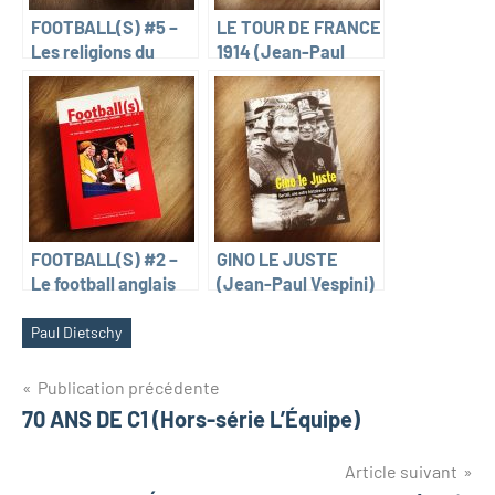
FOOTBALL(S) #5 –
LE TOUR DE FRANCE
Les religions du
1914 (Jean-Paul
football
Bourgier)
FOOTBALL(S) #2 –
GINO LE JUSTE
Le football anglais
(Jean-Paul Vespini)
entre people’s game
et global game
Paul Dietschy
Navigation
Publication précédente
70 ANS DE C1 (Hors-série L’Équipe)
de
l’article
Article suivant