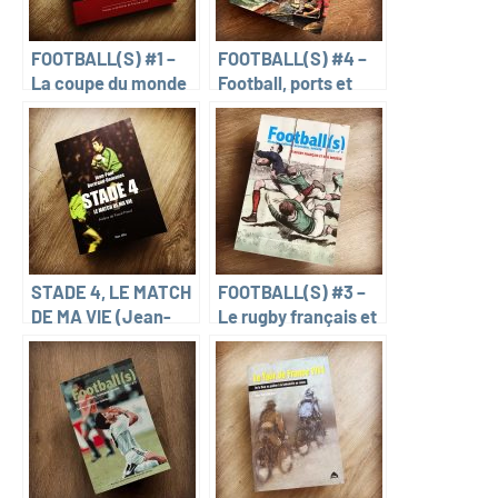
FOOTBALL(S) #1 –
FOOTBALL(S) #4 –
La coupe du monde
Football, ports et
dans toutes ses
circulations
dimensions
maritimes
STADE 4, LE MATCH
FOOTBALL(S) #3 –
DE MA VIE (Jean-
Le rugby français et
Paul Bertrand-
son modèle
Demanes)