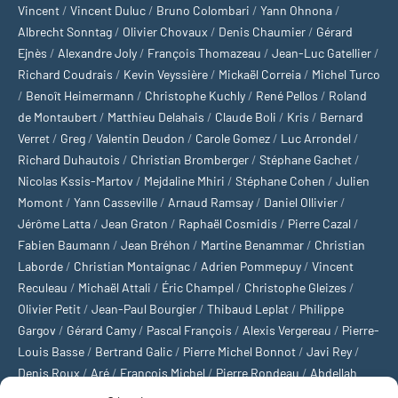
Vincent
/
Vincent Duluc
/
Bruno Colombari
/
Yann Ohnona
/
Albrecht Sonntag
/
Olivier Chovaux
/
Denis Chaumier
/
Gérard
Ejnès
/
Alexandre Joly
/
François Thomazeau
/
Jean-Luc Gatellier
/
Richard Coudrais
/
Kevin Veyssière
/
Mickaël Correia
/
Michel Turco
/
Benoît Heimermann
/
Christophe Kuchly
/
René Pellos
/
Roland
de Montaubert
/
Matthieu Delahais
/
Claude Boli
/
Kris
/
Bernard
Verret
/
Greg
/
Valentin Deudon
/
Carole Gomez
/
Luc Arrondel
/
Richard Duhautois
/
Christian Bromberger
/
Stéphane Gachet
/
Nicolas Kssis-Martov
/
Mejdaline Mhiri
/
Stéphane Cohen
/
Julien
Momont
/
Yann Casseville
/
Arnaud Ramsay
/
Daniel Ollivier
/
Jérôme Latta
/
Jean Graton
/
Raphaël Cosmidis
/
Pierre Cazal
/
Fabien Baumann
/
Jean Bréhon
/
Martine Benammar
/
Christian
Laborde
/
Christian Montaignac
/
Adrien Pommepuy
/
Vincent
Reculeau
/
Michaël Attali
/
Éric Champel
/
Christophe Gleizes
/
Olivier Petit
/
Jean-Paul Bourgier
/
Thibaud Leplat
/
Philippe
Gargov
/
Gérard Camy
/
Pascal François
/
Alexis Vergereau
/
Pierre-
Louis Basse
/
Bertrand Galic
/
Pierre Michel Bonnot
/
Javi Rey
/
Denis Roux
/
Aré
/
François Michel
/
Pierre Rondeau
/
Abdellah
Boulma
/
Michaël Delépine
/
Stéphane Mourlane
/
Sébastien