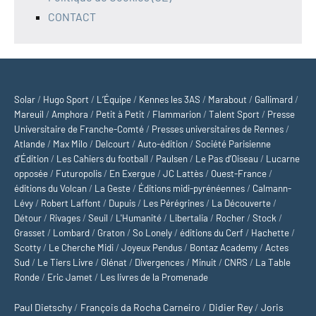
CONTACT
Solar
/
Hugo Sport
/
L’Équipe
/
Kennes les 3AS
/
Marabout
/
Gallimard
/
Mareuil
/
Amphora
/
Petit à Petit
/
Flammarion
/
Talent Sport
/
Presse
Universitaire de Franche-Comté
/
Presses universitaires de Rennes
/
Atlande
/
Max Milo
/
Delcourt
/
Auto-édition
/
Société Parisienne
d'Édition
/
Les Cahiers du football
/
Paulsen
/
Le Pas d’Oiseau
/
Lucarne
opposée
/
Futuropolis
/
En Exergue
/
JC Lattès
/
Ouest-France
/
éditions du Volcan
/
La Geste
/
Éditions midi-pyrénéennes
/
Calmann-
Lévy
/
Robert Laffont
/
Dupuis
/
Les Pérégrines
/
La Découverte
/
Détour
/
Rivages
/
Seuil
/
L'Humanité
/
Libertalia
/
Rocher
/
Stock
/
Grasset
/
Lombard
/
Graton
/
So Lonely
/
éditions du Cerf
/
Hachette
/
Scotty
/
Le Cherche Midi
/
Joyeux Pendus
/
Bontaz Academy
/
Actes
Sud
/
Le Tiers Livre
/
Glénat
/
Divergences
/
Minuit
/
CNRS
/
La Table
Ronde
/
Eric Jamet
/
Les livres de la Promenade
Paul Dietschy
/
François da Rocha Carneiro
/
Didier Rey
/
Joris