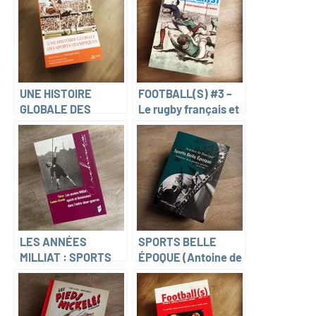
Attali, Yohann
Pastoureau &
Fortune, Louis
Georges Vigarello)
Violette)
UNE HISTOIRE
FOOTBALL(S) #3 –
GLOBALE DES
Le rugby français et
SPORTS
son modèle
OLYMPIQUES
(Michaël Attali)
LES ANNÉES
SPORTS BELLE
MILLIAT : SPORTS
ÉPOQUE (Antoine de
ET FÉMINISMES
Baecque)
DANS L’ENTRE-
DEUX-GUERRE