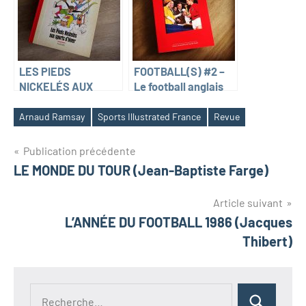
(Florys Castan-
Vicente)
LES PIEDS
FOOTBALL(S) #2 –
NICKELÉS AUX
Le football anglais
SPORTS D’HIVER
entre people’s game
(Pellos &
et global game
Arnaud Ramsay
Sports Illustrated France
Revue
Montaubert)
Navigation
Publication précédente
LE MONDE DU TOUR (Jean-Baptiste Farge)
de
l’article
Article suivant
L’ANNÉE DU FOOTBALL 1986 (Jacques
Thibert)
Recherche