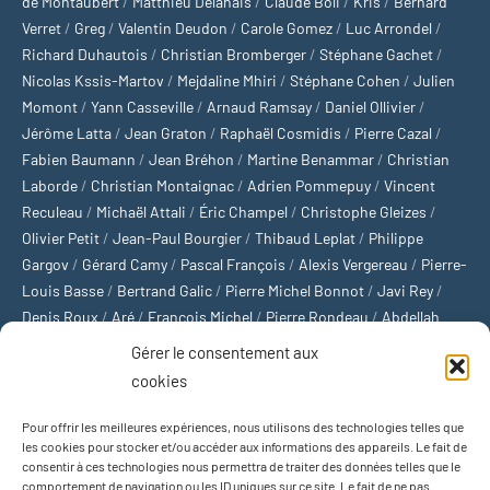
de Montaubert
/
Matthieu Delahais
/
Claude Boli
/
Kris
/
Bernard
Verret
/
Greg
/
Valentin Deudon
/
Carole Gomez
/
Luc Arrondel
/
Richard Duhautois
/
Christian Bromberger
/
Stéphane Gachet
/
Nicolas Kssis-Martov
/
Mejdaline Mhiri
/
Stéphane Cohen
/
Julien
Momont
/
Yann Casseville
/
Arnaud Ramsay
/
Daniel Ollivier
/
Jérôme Latta
/
Jean Graton
/
Raphaël Cosmidis
/
Pierre Cazal
/
Fabien Baumann
/
Jean Bréhon
/
Martine Benammar
/
Christian
Laborde
/
Christian Montaignac
/
Adrien Pommepuy
/
Vincent
Reculeau
/
Michaël Attali
/
Éric Champel
/
Christophe Gleizes
/
Olivier Petit
/
Jean-Paul Bourgier
/
Thibaud Leplat
/
Philippe
Gargov
/
Gérard Camy
/
Pascal François
/
Alexis Vergereau
/
Pierre-
Louis Basse
/
Bertrand Galic
/
Pierre Michel Bonnot
/
Javi Rey
/
Denis Roux
/
Aré
/
François Michel
/
Pierre Rondeau
/
Abdellah
Boulma
/
Michaël Delépine
/
Stéphane Mourlane
/
Sébastien
Gérer le consentement aux
Thibault
/
Yvan Gastaut
/
Xavier Breuil
/
Marcelin Chamoin
/
cookies
Philippe Tétart
Pour offrir les meilleures expériences, nous utilisons des technologies telles que
Football
/
Cyclisme
/
Tous les sports
/
Jeux olympiques
/
Rugby
/
les cookies pour stocker et/ou accéder aux informations des appareils. Le fait de
consentir à ces technologies nous permettra de traiter des données telles que le
Basket-ball
/
Sports US
/
Boxe
/
Tennis
/
Bateaux
/
Formule 1
/
comportement de navigation ou les ID uniques sur ce site. Le fait de ne pas