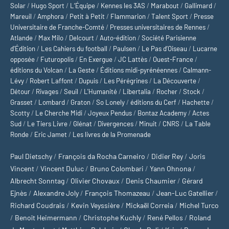
Solar
/
Hugo Sport
/
L’Équipe
/
Kennes les 3AS
/
Marabout
/
Gallimard
/
Mareuil
/
Amphora
/
Petit à Petit
/
Flammarion
/
Talent Sport
/
Presse
Universitaire de Franche-Comté
/
Presses universitaires de Rennes
/
Atlande
/
Max Milo
/
Delcourt
/
Auto-édition
/
Société Parisienne
d'Édition
/
Les Cahiers du football
/
Paulsen
/
Le Pas d’Oiseau
/
Lucarne
opposée
/
Futuropolis
/
En Exergue
/
JC Lattès
/
Ouest-France
/
éditions du Volcan
/
La Geste
/
Éditions midi-pyrénéennes
/
Calmann-
Lévy
/
Robert Laffont
/
Dupuis
/
Les Pérégrines
/
La Découverte
/
Détour
/
Rivages
/
Seuil
/
L'Humanité
/
Libertalia
/
Rocher
/
Stock
/
Grasset
/
Lombard
/
Graton
/
So Lonely
/
éditions du Cerf
/
Hachette
/
Scotty
/
Le Cherche Midi
/
Joyeux Pendus
/
Bontaz Academy
/
Actes
Sud
/
Le Tiers Livre
/
Glénat
/
Divergences
/
Minuit
/
CNRS
/
La Table
Ronde
/
Eric Jamet
/
Les livres de la Promenade
Paul Dietschy
/
François da Rocha Carneiro
/
Didier Rey
/
Joris
Vincent
/
Vincent Duluc
/
Bruno Colombari
/
Yann Ohnona
/
Albrecht Sonntag
/
Olivier Chovaux
/
Denis Chaumier
/
Gérard
Ejnès
/
Alexandre Joly
/
François Thomazeau
/
Jean-Luc Gatellier
/
Richard Coudrais
/
Kevin Veyssière
/
Mickaël Correia
/
Michel Turco
/
Benoît Heimermann
/
Christophe Kuchly
/
René Pellos
/
Roland