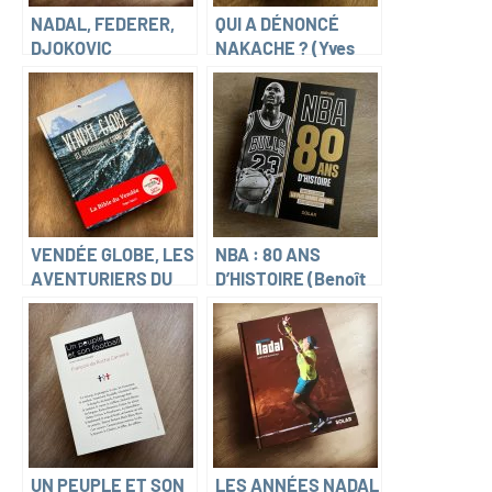
NADAL, FEDERER,
QUI A DÉNONCÉ
DJOKOVIC
NAKACHE ? (Yves
(Christophe
Pourcher)
Bernelle)
VENDÉE GLOBE, LES
NBA : 80 ANS
AVENTURIERS DU
D’HISTOIRE (Benoît
GRAND SUD (Dino Di
Labis)
Meo et Antoine
Grenapin)
UN PEUPLE ET SON
LES ANNÉES NADAL