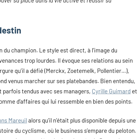
ouver sa place dans la vie active et réussir sa
destin
n du champion. Le style est direct, à l’image du
nances trop lourdes. Il évoque ses relations au sein
gure qu’il a défié (Merckx, Zoetemelk, Pollentier…),
ond venus marcher sur ses platebandes. Bien entendu,
s et parfois tendus avec ses managers,
Cyrille Guimard
et
homme d’affaires qui lui ressemble en bien des points.
ons Mareuil
alors qu’il n’était plus disponible depuis une
stoire du cyclisme, où le business s’empare du peloton.