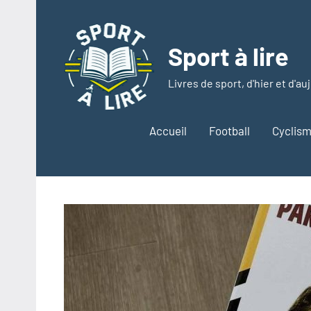
Aller
au
contenu
Sport à lire
Livres de sport, d'hier et d'au
Accueil
Football
Cyclis