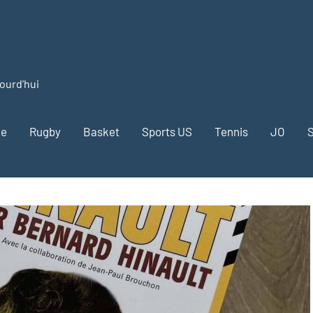
jourd'hui
me
Rugby
Basket
Sports US
Tennis
JO
S