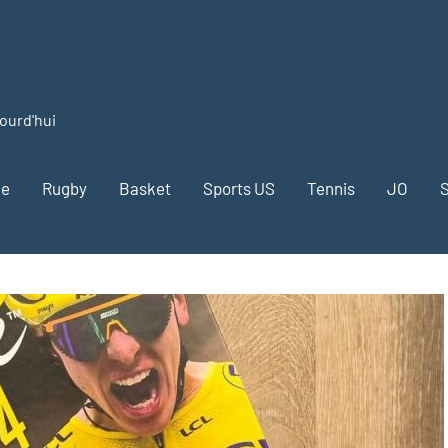
jourd'hui
me
Rugby
Basket
Sports US
Tennis
JO
S