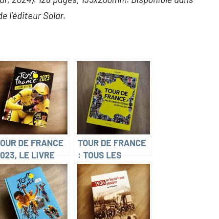
de l’éditeur Solar.
OUR DE FRANCE
TOUR DE FRANCE
023, LE LIVRE
: TOUS LES
FFICIEL
VAINQUEURS
François
D’ÉTAPES DE 1903
homazeau)
À NOS JOURS
(Jérôme Bergot)