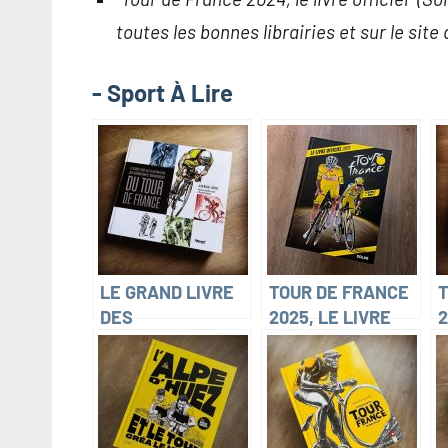
toutes les bonnes librairies et sur le site 
- Sport À Lire
LE GRAND LIVRE
TOUR DE FRANCE
T
DES
2025, LE LIVRE
2
ILLUSTRATEURS,
OFFICIEL
O
DESSINATEURS
(François
(
ET
Thomazeau)
T
CARICATURISTES
DU TOUR DE